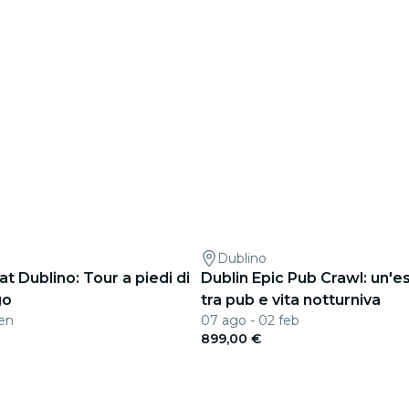
Dublino
t Dublino: Tour a piedi di
Dublin Epic Pub Crawl: un'e
go
tra pub e vita notturniva
gen
07 ago - 02 feb
899,00 €