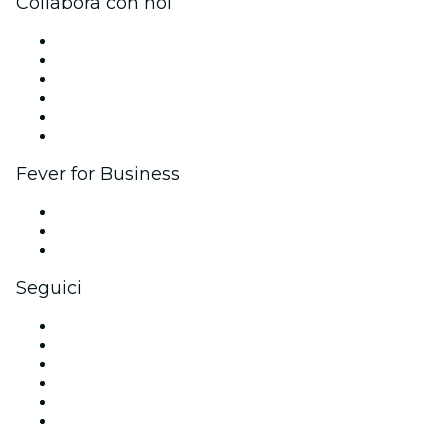
Collabora con noi
Gestisci il tuo evento
Pubblica il tuo evento
Eventi aziendali & benefit
Programma di affiliazione
Programma Ambassador e Influencer
Brand partnership
Fever for Business
Eventi privati e biglietti di gruppo
Benefit aziendali
Gift card e voucher aziendali
Seguici
Facebook
X (Twitter)
Instagram
TikTok
LinkedIn
Youtube