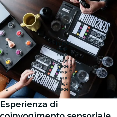
Image 1
Image 2
Image 3
Image 4
Image 5
Image 6
Image 7
Image 8
Image 9
Esperienza di
coinvogimento sensoriale