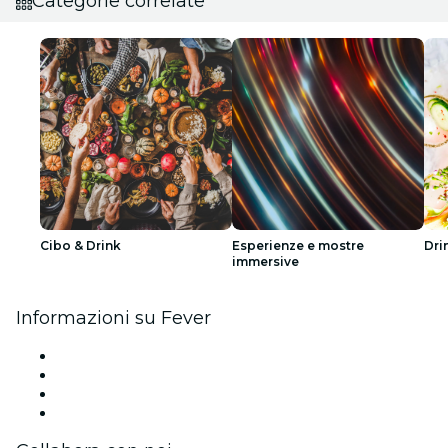
Categorie correlate
Cibo & Drink
Esperienze e mostre
Dri
immersive
Informazioni su Fever
Stampa
Unisciti al team
Carte regalo
Centro assistenza