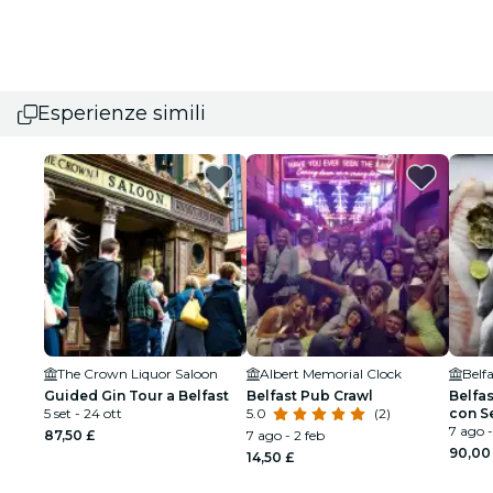
Esperienze simili
The Crown Liquor Saloon
Albert Memorial Clock
Belfa
Guided Gin Tour a Belfast
Belfast Pub Crawl
Belfa
5 set - 24 ott
5.0
(2)
con S
7 ago -
87,50 £
7 ago - 2 feb
90,00
14,50 £