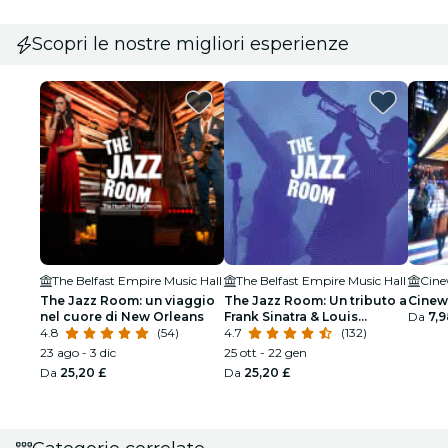
Scopri le nostre migliori esperienze
The Belfast Empire Music Hall
The Belfast Empire Music Hall
Cine
The Jazz Room: un viaggio
The Jazz Room: Un tributo a
Cinew
nel cuore di New Orleans
Frank Sinatra & Louis
Da
7,9
4.8
(54)
Armstrong
4.7
(132)
23 ago - 3 dic
25 ott - 22 gen
Da
25,20 £
Da
25,20 £