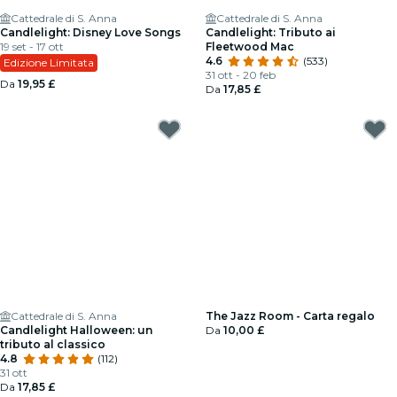
Cattedrale di S. Anna
Cattedrale di S. Anna
Candlelight: Disney Love Songs
Candlelight: Tributo ai
19 set - 17 ott
Fleetwood Mac
4.6
(533)
Edizione Limitata
31 ott - 20 feb
Da
19,95 £
Da
17,85 £
Cattedrale di S. Anna
The Jazz Room - Carta regalo
Candlelight Halloween: un
Da
10,00 £
tributo al classico
4.8
(112)
31 ott
Da
17,85 £