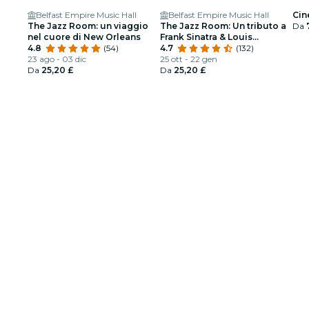
Belfast Empire Music Hall
Belfast Empire Music Hall
Cin
The Jazz Room: un viaggio
The Jazz Room: Un tributo a
Da
nel cuore di New Orleans
Frank Sinatra & Louis
4.8
(54)
Armstrong
4.7
(132)
23 ago - 03 dic
25 ott - 22 gen
Da
25,20 £
Da
25,20 £