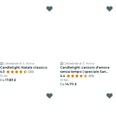
Cattedrale di S. Anna
Cattedrale di S. Anna
Candlelight: Natale classico
Candlelight: canzoni d'amore
4.5
(33)
senza tempo ( speciale San
19 dic
Valentino)
4.4
(95)
Da
17,85 £
13 feb
Da
14,70 £