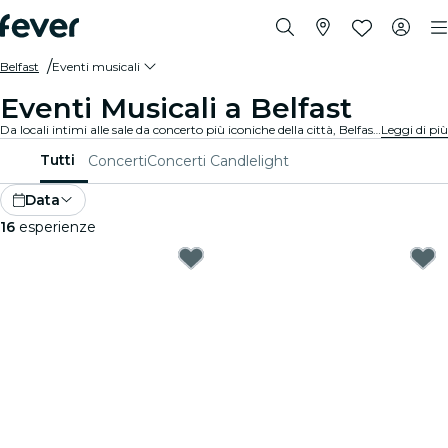
Belfast
Eventi musicali
Eventi Musicali a Belfast
Da locali intimi alle sale da concerto più iconiche della città, Belfast offre una vasta gamma di eventi per soddisfare ogni gusto e stile.
Leggi di più
Tutti
Concerti
Concerti Candlelight
Data
16
esperienze