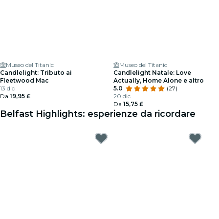
Museo del Titanic
Museo del Titanic
Candlelight: Tributo ai
Candlelight Natale: Love
Fleetwood Mac
Actually, Home Alone e altro
13 dic
5.0
(27)
Da
19,95 £
20 dic
Da
15,75 £
Belfast Highlights: esperienze da ricordare