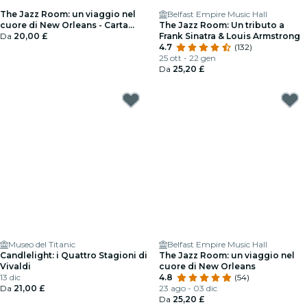
The Jazz Room: un viaggio nel
Belfast Empire Music Hall
cuore di New Orleans - Carta
The Jazz Room: Un tributo a
regalo
Da
20,00 £
Frank Sinatra & Louis Armstrong
4.7
(132)
25 ott - 22 gen
Da
25,20 £
Museo del Titanic
Belfast Empire Music Hall
Candlelight: i Quattro Stagioni di
The Jazz Room: un viaggio nel
Vivaldi
cuore di New Orleans
13 dic
4.8
(54)
Da
21,00 £
23 ago - 03 dic
Da
25,20 £