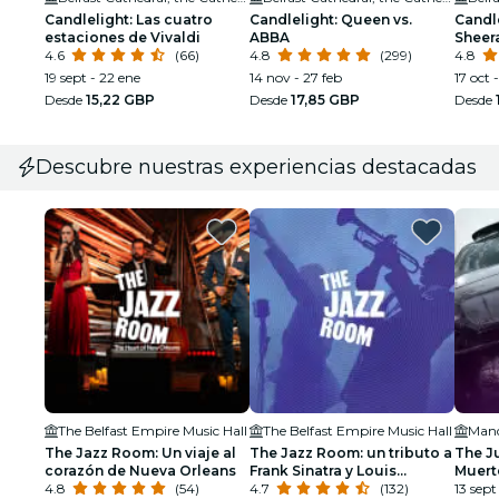
Candlelight: Las cuatro
Candlelight: Queen vs.
Candle
estaciones de Vivaldi
ABBA
Sheer
4.6
(66)
4.8
(299)
4.8
19 sept - 22 ene
14 nov - 27 feb
17 oct 
Desde
15,22 GBP
Desde
17,85 GBP
Desde
Descubre nuestras experiencias destacadas
The Belfast Empire Music Hall
The Belfast Empire Music Hall
Mand
The Jazz Room: Un viaje al
The Jazz Room: un tributo a
The J
corazón de Nueva Orleans
Frank Sinatra y Louis
Muert
4.8
(54)
Armstrong
4.7
(132)
13 sept