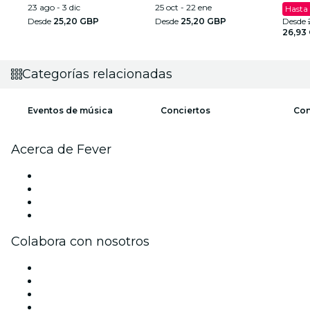
23 ago - 3 dic
25 oct - 22 ene
Hasta
Desde
25,20 GBP
Desde
25,20 GBP
Desde
26,93
Categorías relacionadas
Eventos de música
Conciertos
Con
Acerca de Fever
Prensa
Únete al equipo
Tarjetas Regalo
Centro de asistencia
Colabora con nosotros
Gestiona tu evento
Publica tu evento
Eventos y beneficios para empresas
Programa de Afiliados