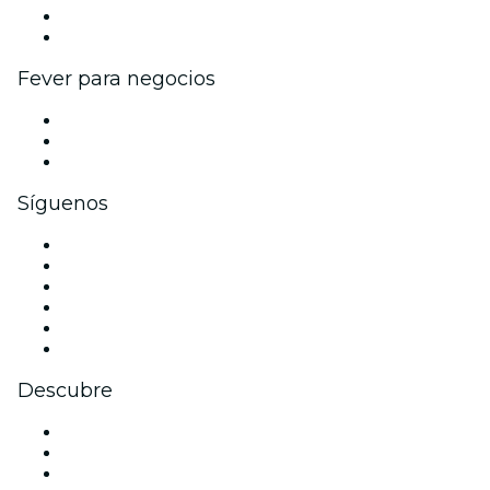
Programa de embajadores e influencers
Colaboraciones de marca
Fever para negocios
Eventos privados y entradas de grupo
Beneficios corporativos
Tarjetas y cupones de regalo corporativos
Síguenos
Facebook
X (Twitter)
Instagram
TikTok
LinkedIn
Youtube
Descubre
Locales y espacios de eventos en Belfast
Hoy
Mañana