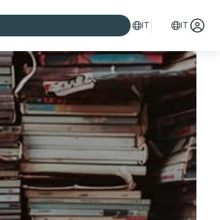
IT
IT