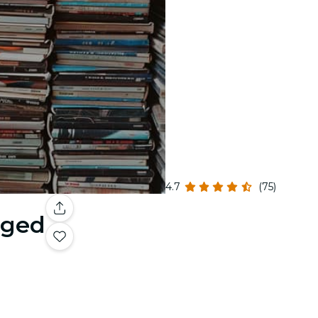
4.7
(75)
gged