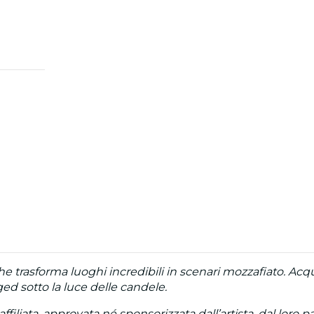
 trasforma luoghi incredibili in scenari mozzafiato. Acqui
ed sotto la luce delle candele.
iliata, approvata né sponsorizzata dall’artista, dal loro pa