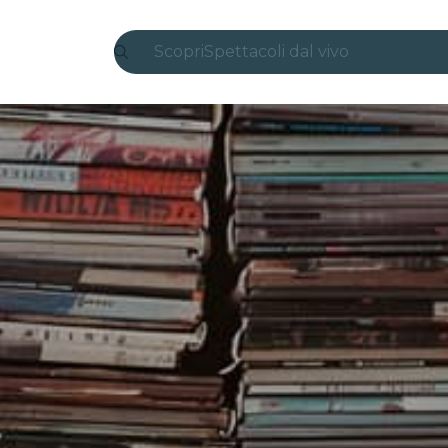
Scopri
Spettacoli dal vivo
Madrid
Candlelight
Londra
Esperienze e città
San Paolo
Mostre
Seoul
Tour città
Concerti