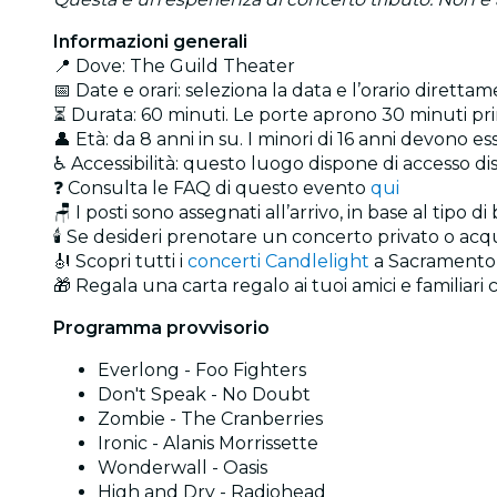
Informazioni generali
📍 Dove: The Guild Theater
📅 Date e orari: seleziona la data e l’orario direttam
⏳ Durata: 60 minuti. Le porte aprono 30 minuti prim
👤 Età: da 8 anni in su. I minori di 16 anni devono
♿ Accessibilità: questo luogo dispone di accesso dis
❓ Consulta le FAQ di questo evento
qui
🪑 I posti sono assegnati all’arrivo, in base al tipo di
🕯️ Se desideri prenotare un concerto privato o ac
🎻 Scopri tutti i
concerti Candlelight
a Sacramento
🎁 Regala una carta regalo ai tuoi amici e familiari
Programma provvisorio
Everlong - Foo Fighters
Don't Speak - No Doubt
Zombie - The Cranberries
Ironic - Alanis Morrissette
Wonderwall - Oasis
High and Dry - Radiohead