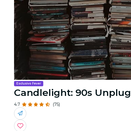
Esclusivo Fever
Candlelight: 90s Unplu
4.7
(75)