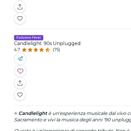
Esclusivo Fever
Candlelight: 90s Unplugged
4.7
(75)
⭐
Candlelight
è un'esperienza musicale dal vivo che
Sacramento e vivi la musica degli anni ’90 unplugg
Questa è un’esperienza di concerto tributo. Non è aff