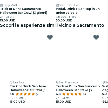
Tipsy Putt
Sac Brew Bike
Trick or Drink Sacramento
Pedal, Drink e Bar Hop in un
Halloween Bar Crawl (3 giorni)
unico veicolo
24 - 31 ott
08 ago - 31 dic
15,00 USD
50,00 USD
Scopri le esperienze simili vicino a Sacramento
San Jose
San Francisco
Sa
Trick or Drink San Jose
Trick or Drink San Francisco
Wal
Halloween Bar Crawl (3
Halloween Bar Crawl (3
deg
giorni)
5.0
(2)
Giorni)
4.8
(5)
pub
5.0
24 - 31 ott
24 - 31 ott
San
06 
15,00 USD
15,00 USD
44,