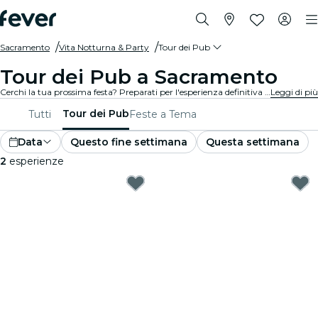
Sacramento
Vita Notturna & Party
Tour dei Pub
Tour dei Pub a Sacramento
Cerchi la tua prossima festa? Preparati per l'esperienza definitiva del pub crawl (tour dei pub) a Sacramento! Passa da un pub all'altro, goditi drink deliziosi e conosci nuovi amici lungo il percorso. Non perdere i migliori pub crawl che Sacramento ha da offrire!
Leggi di più
Tour dei Pub
Tutti
Feste a Tema
Data
Questo fine settimana
Questa settimana
2
esperienze