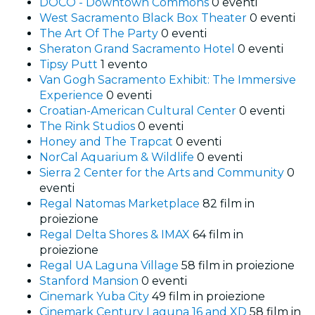
DOCO - Downtown Commons
0 eventi
West Sacramento Black Box Theater
0 eventi
The Art Of The Party
0 eventi
Sheraton Grand Sacramento Hotel
0 eventi
Tipsy Putt
1 evento
Van Gogh Sacramento Exhibit: The Immersive
Experience
0 eventi
Croatian-American Cultural Center
0 eventi
The Rink Studios
0 eventi
Honey and The Trapcat
0 eventi
NorCal Aquarium & Wildlife
0 eventi
Sierra 2 Center for the Arts and Community
0
eventi
Regal Natomas Marketplace
82 film in
proiezione
Regal Delta Shores & IMAX
64 film in
proiezione
Regal UA Laguna Village
58 film in proiezione
Stanford Mansion
0 eventi
Cinemark Yuba City
49 film in proiezione
Cinemark Century Laguna 16 and XD
58 film in