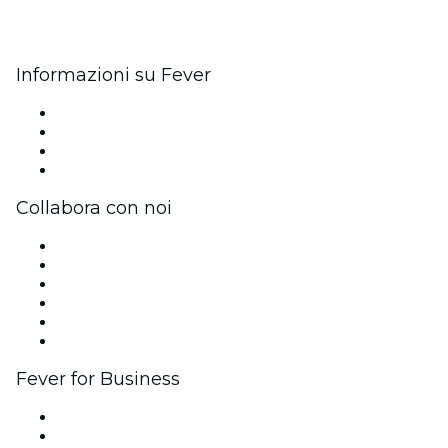
Informazioni su Fever
Stampa
Unisciti al team
Carte regalo
Centro assistenza
Collabora con noi
Gestisci il tuo evento
Pubblica il tuo evento
Eventi aziendali & benefit
Programma di affiliazione
Programma Ambassador e Influencer
Brand partnership
Fever for Business
Eventi privati e biglietti di gruppo
Benefit aziendali