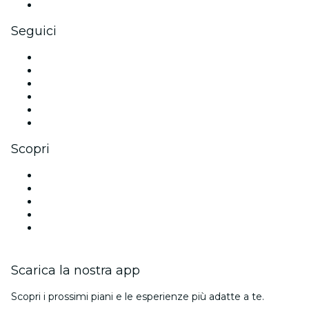
Gift card e voucher aziendali
Seguici
Facebook
X (Twitter)
Instagram
TikTok
LinkedIn
Youtube
Scopri
Luoghi a Sacramento
Oggi
Domani
Questa settimana
Questo fine settimana
Scarica la nostra app
Scopri i prossimi piani e le esperienze più adatte a te.