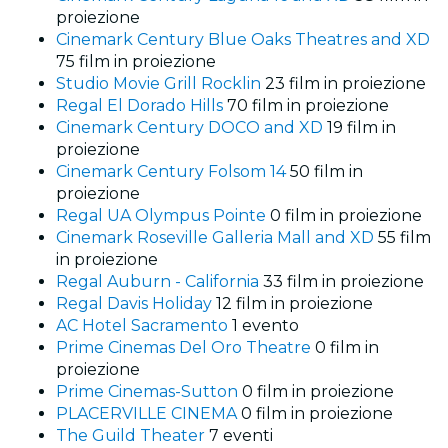
proiezione
Cinemark Century Blue Oaks Theatres and XD
75 film in proiezione
Studio Movie Grill Rocklin
23 film in proiezione
Regal El Dorado Hills
70 film in proiezione
Cinemark Century DOCO and XD
19 film in
proiezione
Cinemark Century Folsom 14
50 film in
proiezione
Regal UA Olympus Pointe
0 film in proiezione
Cinemark Roseville Galleria Mall and XD
55 film
in proiezione
Regal Auburn - California
33 film in proiezione
Regal Davis Holiday
12 film in proiezione
AC Hotel Sacramento
1 evento
Prime Cinemas Del Oro Theatre
0 film in
proiezione
Prime Cinemas-Sutton
0 film in proiezione
PLACERVILLE CINEMA
0 film in proiezione
The Guild Theater
7 eventi