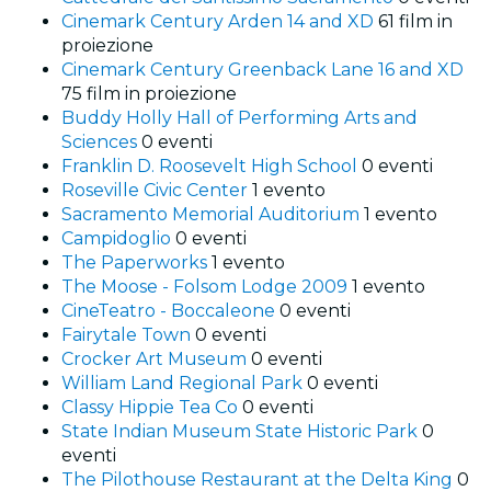
Cinemark Century Arden 14 and XD
61 film in
proiezione
Cinemark Century Greenback Lane 16 and XD
75 film in proiezione
Buddy Holly Hall of Performing Arts and
Sciences
0 eventi
Franklin D. Roosevelt High School
0 eventi
Roseville Civic Center
1 evento
Sacramento Memorial Auditorium
1 evento
Campidoglio
0 eventi
The Paperworks
1 evento
The Moose - Folsom Lodge 2009
1 evento
CineTeatro - Boccaleone
0 eventi
Fairytale Town
0 eventi
Crocker Art Museum
0 eventi
William Land Regional Park
0 eventi
Classy Hippie Tea Co
0 eventi
State Indian Museum State Historic Park
0
eventi
The Pilothouse Restaurant at the Delta King
0