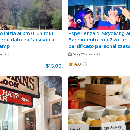
o inizia al km 0: un tour
Esperienza di Skydiving al
toguidato da Jackson a
Sacramento con 2 voli e
Camp
certificato personalizzat
eb 02
Aug 07
-
Feb 02
4.8
/ 5
$15.00