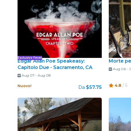
Esclusivo Fever
Edgar Allan Poe Speakeasy:
Morte pe
Capitolo Due - Sacramento, CA
Aug 06
-
J
Aug 07
-
Aug 08
4.8
/ 5
Nuovo!
Da
$57.75