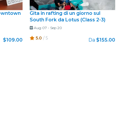
Downtown
Gita in rafting di un giorno sul
South Fork da Lotus (Class 2-3)
Aug 07
-
Sep 20
5.0
/ 5
$109.00
Da
$155.00