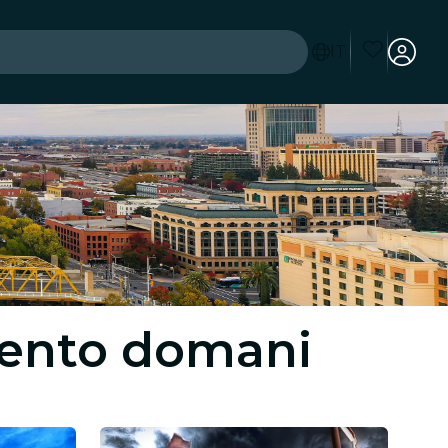
IT
mento domani