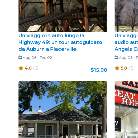
Un viaggio in auto lungo la
Un viaggi
Highway 49: un tour autoguidato
audio au
da Auburn a Placerville
Angels 
Aug 06
-
Feb 02
Aug 06
-
F
4.0
/ 5
5.0
/ 5
$15.00