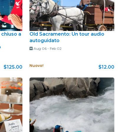
 chiuso a
Old Sacramento: Un tour audio
autoguidato
o
Aug 06
-
Feb 02
Nuovo!
$125.00
$12.00