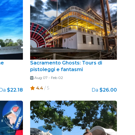
me
Sacramento Ghosts: Tours di
pistoleggi e fantasmi
Aug 07
-
Feb 02
4.4
/ 5
Da
$22.18
Da
$26.00