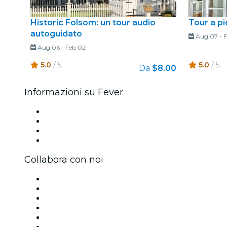
Historic Folsom: un tour audio
Tour a p
autoguidato
Aug 07
-
F
Aug 06
-
Feb 02
5.0
/ 5
5.0
/ 5
Da
$8.00
Informazioni su Fever
Stampa
Unisciti al team
Carte regalo
Centro assistenza
Collabora con noi
Gestisci il tuo evento
Pubblica il tuo evento
Eventi aziendali & benefit
Programma di affiliazione
Programma Ambassador e Influencer
Brand partnership