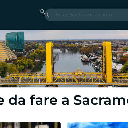
Scopri
Spettacoli dal vivo
Madrid
Candlelight
Londra
Esperienze e città
San Paolo
Mostre
se da fare a Sacra
Seoul
Tour città
Concerti