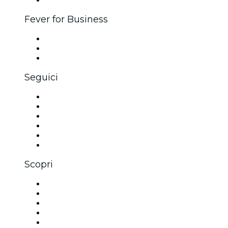
Fever for Business
Eventi privati e biglietti di gruppo
Benefit aziendali
Gift card e voucher aziendali
Seguici
Facebook
X (Twitter)
Instagram
TikTok
LinkedIn
Youtube
Scopri
Luoghi a Sacramento
Oggi
Domani
Questa settimana
Questo fine settimana