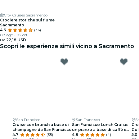
City Cruises Sacramento
Crociere storiche sul fiume
Sacramento
4.6
(36)
08 ago - 02 ott
Da
22,18 USD
Scopri le esperienze simili vicino a Sacramento
San Francisco
San Francisco
Sa
Cruise con brunch a base di
San Francisco Lunch Cruise:
Cro
champagne da San Francisco
un pranzo a base di caffè e
Gol
4.7
(35)
snack intorno alla baia
4.8
(4)
5.0