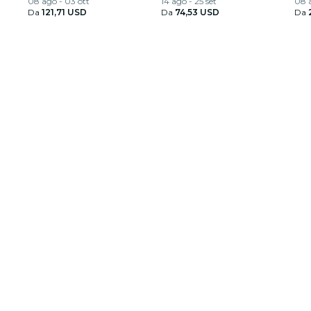
08 ago - 03 ott
14 ago - 25 set
08 
Da
121,71 USD
Da
74,53 USD
Da