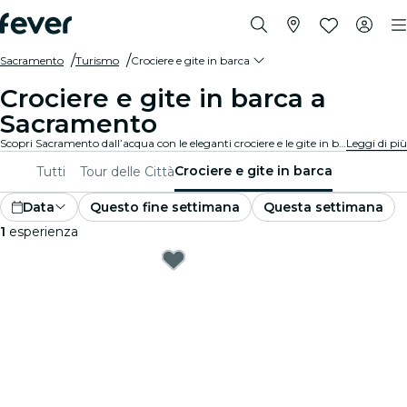
Sacramento
Turismo
Crociere e gite in barca
Crociere e gite in barca a
Sacramento
Scopri Sacramento dall’acqua con le eleganti crociere e le gite in barca. Ammira i luoghi più famosi e i panorami mozzafiato della città mentre scivoli sull’acqua in totale relax. Vivi Sacramento in un modo unico!
Leggi di più
Crociere e gite in barca
Tutti
Tour delle Città
Data
Questo fine settimana
Questa settimana
1
esperienza