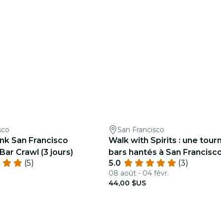
sco
San Francisco
ink San Francisco
Walk with Spirits : une tou
ar Crawl (3 jours)
bars hantés à San Francisc
(5)
5.0
(3)
08 août - 04 févr.
44,00 $US