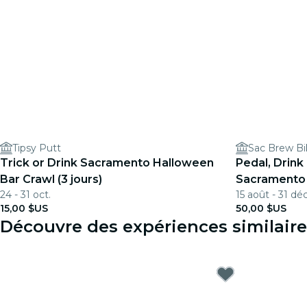
Tipsy Putt
Sac Brew Bi
Trick or Drink Sacramento Halloween
Pedal, Drink
Bar Crawl (3 jours)
Sacramento 
24 - 31 oct.
15 août - 31 déc
places
15,00 $US
50,00 $US
Découvre des expériences similair