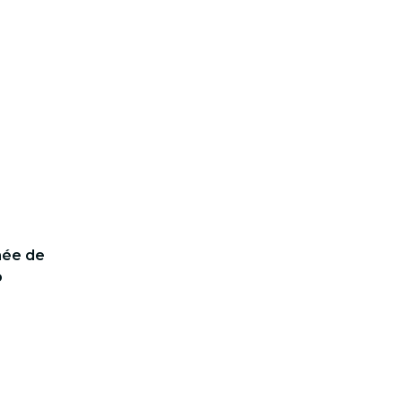
rnée de
o