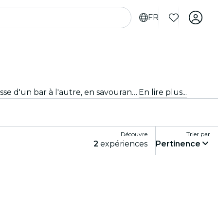
FR
Tu cherches ta prochaine fête ? Prépare-toi à vivre l'expérience ultime de la tournée des bars à Sacramento ! Passe d'un bar à l'autre, en savourant de délicieuses boissons et en rencontrant de nouveaux amis en chemin. Ne manque pas les meilleures tournées des bars que Sacramento a à offrir !
En lire plus...
Découvre
Trier par
2
expériences
Pertinence