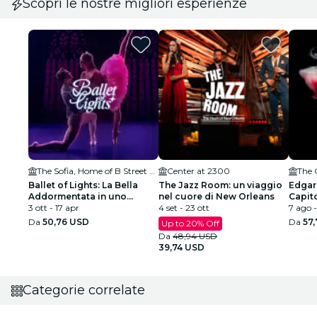
Scopri le nostre migliori esperienze
The Sofia, Home of B Street Theatre
Center at 2300
The 
Ballet of Lights: La Bella
The Jazz Room: un viaggio
Edgar
Addormentata in uno
nel cuore di New Orleans
Capit
spettacolo scintillante
3 ott - 17 apr
4 set - 23 ott
CA
7 ago 
Da
50,76 USD
Da
57
Up to 20% Off
Da
48,94 USD
39,74 USD
Categorie correlate