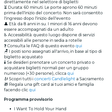
direttamente nel selettore di biglietti
⏳ Durata: 60 minuti. Le porte aprono 60 minuti
prima dell'inizio del concerto. Non sarà consentito
l'ingresso dopo l'inizio dell'evento
👤 Età: da 8 anni in su. I minori di 16 anni devono
essere accompagnati da un adulto
♿ Accessibilità: questo luogo dispone di servizi
accessibili alle persone in sedia a rotelle
❓ Consulta le FAQ di questo evento
qui
🪑 I posti sono assegnati all'arrivo, in base al tipo di
biglietto acquistato
🕯️ Se desideri prenotare un concerto privato o
acquistare biglietti normali per un gruppo
numeroso (+30 persone), clicca
qui
🎻 Scopri tutti i
concerti Candlelight
a Sacramento
🎁 Regala una gift card ai tuoi amici e famiglia
facendo clic
qui
Programma provvisorio
I Want To Hold Your Hand