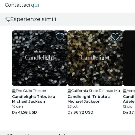
Contattaci
qui
Esperienze simili
The Guild Theater
California State Railroad Museum
Candlelight: Tributo a
Candlelight: Tributo a
Candle
Michael Jackson
Michael Jackson
Adele
16 gen
23 ott
12 dic
Da
41,58 USD
Da
36,72 USD
Da
37