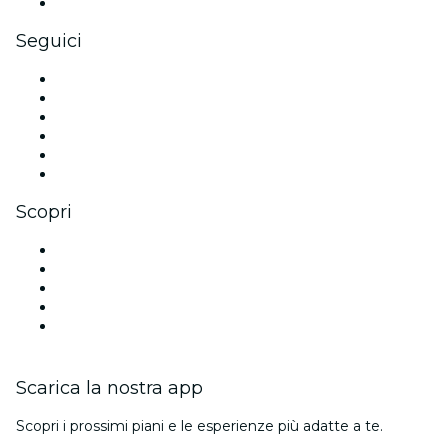
Gift card e voucher aziendali
Seguici
Facebook
X (Twitter)
Instagram
TikTok
LinkedIn
Youtube
Scopri
Luoghi a Sacramento
Oggi
Domani
Questa settimana
Questo fine settimana
Scarica la nostra app
Scopri i prossimi piani e le esperienze più adatte a te.