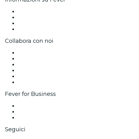
Stampa
Unisciti al team
Carte regalo
Centro assistenza
Collabora con noi
Gestisci il tuo evento
Pubblica il tuo evento
Eventi aziendali & benefit
Programma di affiliazione
Programma Ambassador e Influencer
Brand partnership
Fever for Business
Eventi privati e biglietti di gruppo
Benefit aziendali
Gift card e voucher aziendali
Seguici