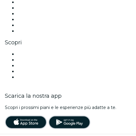
Facebook
X (Twitter)
Instagram
TikTok
LinkedIn
Youtube
Scopri
Luoghi a Sacramento
Oggi
Domani
Questa settimana
Questo fine settimana
Scarica la nostra app
Scopri i prossimi piani e le esperienze più adatte a te.