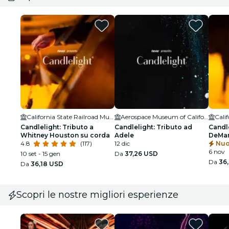
California State Railroad Museum
Aerospace Museum of California
Candlelight: Tributo a
Candlelight: Tributo ad
Candle
Whitney Houston su corda
Adele
DeMa
4.8
(117)
12 dic
Nuo
6 nov
10 set - 15 gen
Da
37,26 USD
Da
36
Da
36,18 USD
Scopri le nostre migliori esperienze