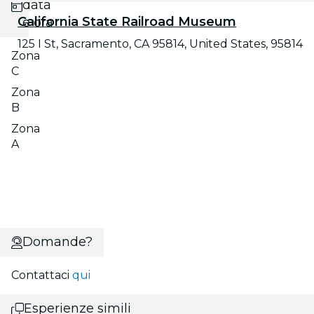
data
California State Railroad Museum
e ora
125 I St, Sacramento, CA 95814, United States, 95814
Zona
C
Zona
B
Zona
A
Domande?
Contattaci
qui
Esperienze simili