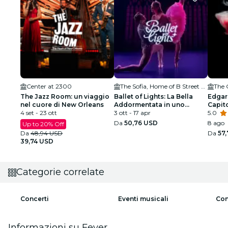
Center at 2300
The Sofia, Home of B Street Theatre
The 
The Jazz Room: un viaggio
Ballet of Lights: La Bella
Edgar
nel cuore di New Orleans
Addormentata in uno
Capit
4 set - 23 ott
spettacolo scintillante
3 ott - 17 apr
CA
5.0
Da
50,76 USD
8 ago
Up to 20% Off
Da
48,94 USD
Da
57
39,74 USD
Categorie correlate
Concerti
Eventi musicali
Con
Informazioni su Fever