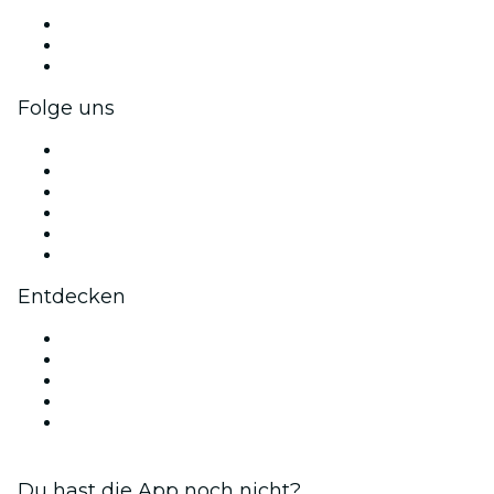
Privatveranstaltungen & Gruppentickets
Firmenvorteile
Firmengeschenkkarten und -gutscheine
Folge uns
Facebook
X (Twitter)
Instagram
TikTok
LinkedIn
YouTube
Entdecken
Veranstaltungsorte in Sacramento
Heute
Morgen
Diese Woche
Dieses Wochenende
Du hast die App noch nicht?