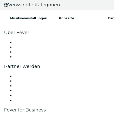
Verwandte Kategorien
Musikveranstaltungen
Konzerte
Can
Über Fever
Presse
Wir stellen ein!
Geschenkgutscheine
Hilfe-Center
Partner werden
Fever Zone
Veröffentliche dein Event
Firmenevents & -vorteile
Affiliate-Programm
Botschafter & Influencer-Programm
Markenpartnerschaften
Fever for Business