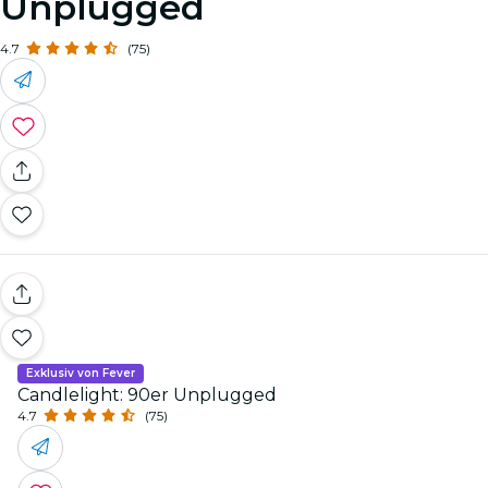
Unplugged
4.7
(75)
Exklusiv von Fever
Candlelight: 90er Unplugged
4.7
(75)