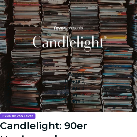
Image 1
Image 2
Image 3
Image 4
Image 5
Exklusiv von Fever
Candlelight: 90er