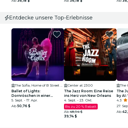
Ab
36,18 $
Ab
36,18 $
Ab
36,
Entdecke unsere Top-Erlebnisse
The Sofia, Home of B Street Theatre
Center at 2300
The 
Ballet of Lights:
The Jazz Room: Eine Reise
The J
Dornröschen in einer
ins Herz von New Orleans
by AI
funkelnden Show
5. Sept. - 17. Apr.
4. Sept. - 23. Okt.
Gerech
4.3
Ab
50,76 $
27. Sep
Bis zu 20 % Rabatt
Ab
48,94 $
Ab
42,
39,74 $