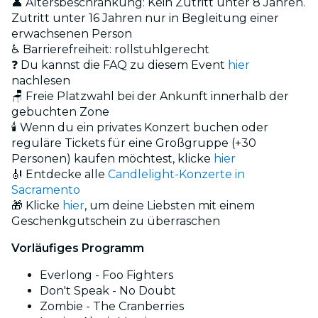
👤 Altersbeschränkung: Kein Zutritt unter 8 Jahren.
Zutritt unter 16 Jahren nur in Begleitung einer
erwachsenen Person
♿ Barrierefreiheit: rollstuhlgerecht
❓ Du kannst die FAQ zu diesem Event
hier
nachlesen
🪑 Freie Platzwahl bei der Ankunft innerhalb der
gebuchten Zone
🕯️ Wenn du ein privates Konzert buchen oder
reguläre Tickets für eine Großgruppe (+30
Personen) kaufen möchtest, klicke
hier
🎻 Entdecke alle
Candlelight-Konzerte in
Sacramento
🎁 Klicke
hier
, um deine Liebsten mit einem
Geschenkgutschein zu überraschen
Vorläufiges Programm
Everlong - Foo Fighters
Don't Speak - No Doubt
Zombie - The Cranberries