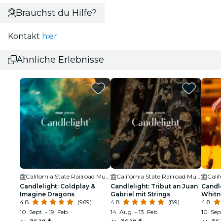
Brauchst du Hilfe?
Kontakt
hier
Ähnliche Erlebnisse
California State Railroad Museum
California State Railroad Museum
Candlelight: Coldplay &
Candlelight: Tribut an Juan
Candle
Imagine Dragons
Gabriel mit Strings
Whitn
4.8
(969)
4.8
(89)
4.8
10. Sept. - 19. Feb.
14. Aug. - 13. Feb.
10. Sept