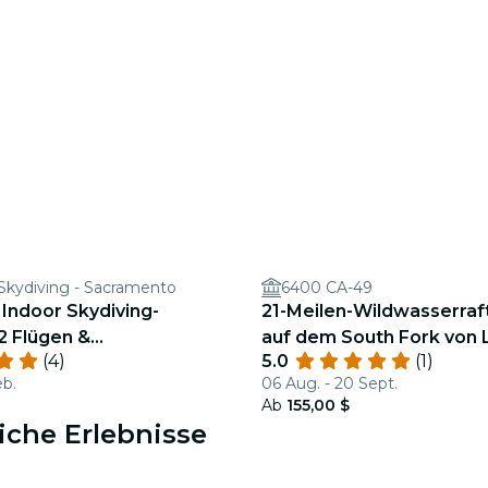
 Skydiving - Sacramento
6400 CA-49
Indoor Skydiving-
21-Meilen-Wildwasserraf
 2 Flügen &
auf dem South Fork von L
(4)
5.0
(1)
rtem Zertifikat
2-3)
eb.
06 Aug. - 20 Sept.
Ab
155,00 $
iche Erlebnisse