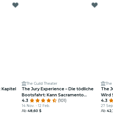
The Guild Theater
The 
 Kapitel
The Jury Experience – Die tödliche
The J
Bootsfahrt: Kann Sacramento
Wird 
4.3
(101)
4.3
Gerechtigkeit liefern?
liefer
14 Nov. - 12 Feb.
27 Sept
Ab
48,60 $
Ab
42,