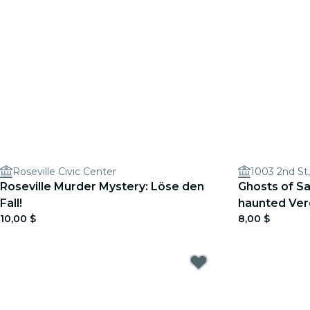
Roseville Civic Center
1003 2nd St
Roseville Murder Mystery: Löse den
Ghosts of S
Fall!
haunted Ver
10,00 $
8,00 $