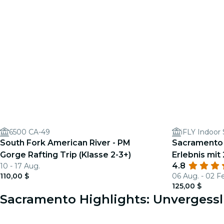
6500 CA-49
iFLY Indoor
South Fork American River - PM
Sacramento 
Gorge Rafting Trip (Klasse 2-3+)
Erlebnis mit
4.8
10 - 17 Aug.
personalisie
110,00 $
06 Aug. - 02 F
125,00 $
Sacramento Highlights: Unvergessl