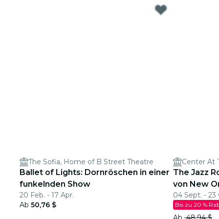
The Sofia, Home of B Street Theatre
Center At
Ballet of Lights: Dornröschen in einer
The Jazz Ro
funkelnden Show
von New O
20 Feb. - 17 Apr.
04 Sept. - 23
Ab
50,76 $
Bis zu 20 % Ra
Ab
48,94 $