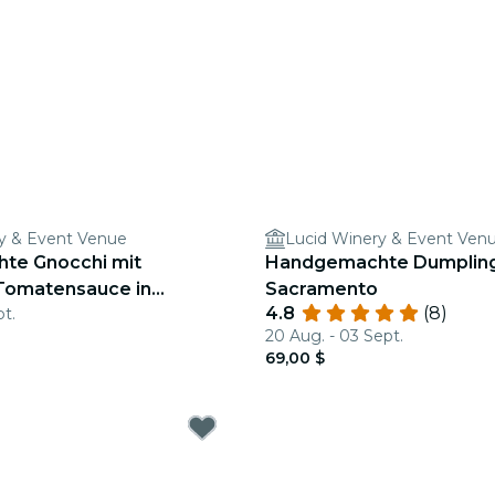
y & Event Venue
Lucid Winery & Event Ven
te Gnocchi mit
Handgemachte Dumpling
 Tomatensauce in
Sacramento
4.8
(8)
pt.
20 Aug. - 03 Sept.
69,00 $