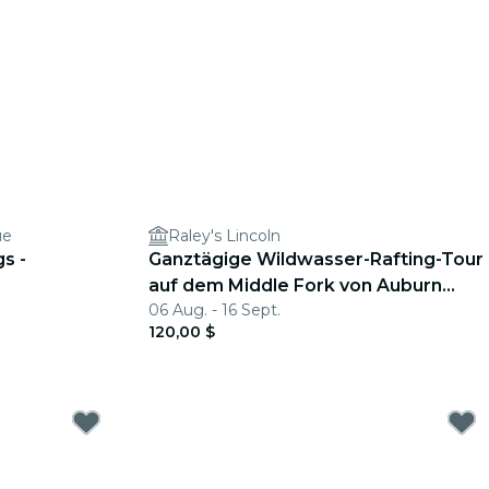
ue
Raley's Lincoln
s -
Ganztägige Wildwasser-Rafting-Tour
auf dem Middle Fork von Auburn
06 Aug. - 16 Sept.
(Klasse 3-4)
120,00 $