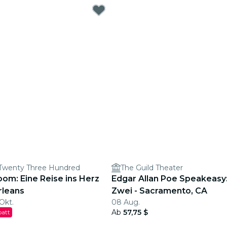
 Twenty Three Hundred
The Guild Theater
om: Eine Reise ins Herz
Edgar Allan Poe Speakeasy:
rleans
Zwei - Sacramento, CA
 Okt.
08 Aug.
Ab
57,75 $
batt