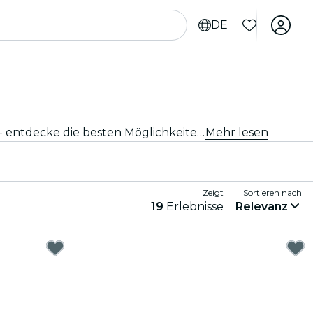
DE
Starte zu aufregenden Aktivitäten in Sacramento. Von Outdoor-Abenteuern bis hin zu kulturellen Erlebnissen - entdecke die besten Möglichkeiten, deine Zeit bestmöglich zu verbringen.
Mehr lesen
Zeigt
Sortieren nach
19
Erlebnisse
Relevanz