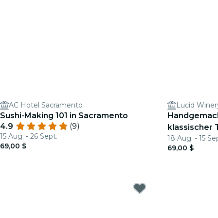
AC Hotel Sacramento
Lucid Winer
Sushi-Making 101 in Sacramento
Handgemach
4.9
(9)
klassischer
15 Aug. - 26 Sept.
18 Aug. - 15 Se
Sacramento
69,00 $
69,00 $