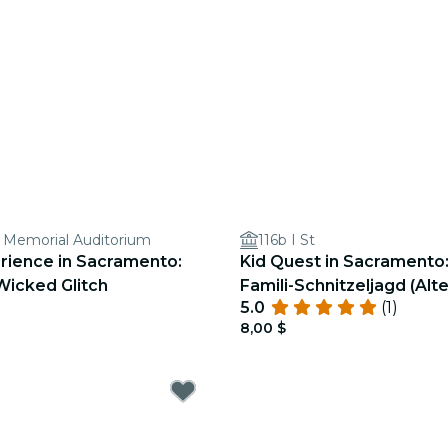
 Memorial Auditorium
116b I St
rience in Sacramento:
Kid Quest in Sacramento:
Wicked Glitch
Famili-Schnitzeljagd (Alte
5.0
(1)
8,00 $