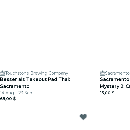
Touchstone Brewing Company
Sacramento
Besser als Takeout Pad Thai:
Sacramento
Sacramento
Mystery 2: 
14 Aug. - 23 Sept.
15,00 $
Nacht!
69,00 $