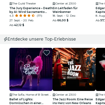
The Guild Theater
Center at 2300
The 
The Jury Experience – Death
Ein Leitfaden für
Edgar
by AI: Wird Sacramento
Weinkenner
Kapit
Gerechtigkeit liefern?
4.3
(171)
18. Sept. - 12. Dez.
CA
8. Aug
27. Sept. - 20. Feb.
Ab
66,00 $
Ab
57,
Ab
42,12 $
Entdecke unsere Top-Erlebnisse
The Sofia, Home of B Street Theatre
Center at 2300
The 
Ballet of Lights:
The Jazz Room: Eine Reise
Edgar
Dornröschen in einer
ins Herz von New Orleans
Kapit