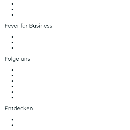
Affiliate-Programm
Botschafter & Influencer-Programm
Markenpartnerschaften
Fever for Business
Privatveranstaltungen & Gruppentickets
Firmenvorteile
Firmengeschenkkarten und -gutscheine
Folge uns
Facebook
X (Twitter)
Instagram
TikTok
LinkedIn
YouTube
Entdecken
Veranstaltungsorte in Sacramento
Heute