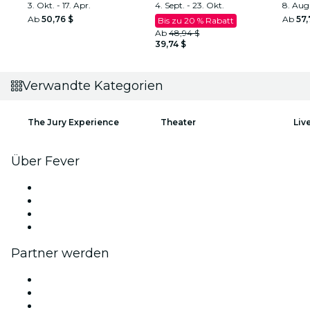
funkelnden Show
3. Okt. - 17. Apr.
4. Sept. - 23. Okt.
CA
8. Aug
Ab
50,76 $
Ab
57,
Bis zu 20 % Rabatt
Ab
48,94 $
39,74 $
Verwandte Kategorien
The Jury Experience
Theater
Liv
Über Fever
Presse
Wir stellen ein!
Geschenkgutscheine
Hilfe-Center
Partner werden
Fever Zone
Veröffentliche dein Event
Firmenevents & -vorteile