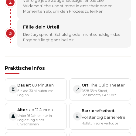
Verfolge jede Zeugenaussage, entdecke
2
Widersprüche und stimme in entscheidenden
Momenten ab, um den Prozess zu lenken.
Fälle dein Urteil
3
Die Jury spricht. Schuldig oder nicht schuldig – das
Ergebnis liegt ganz bei dir.
Praktische Infos
Dauer
60 Minuten
Ort
The Guild Theater
⏳
📍
Einlass 30 Minuten vor
2828 35th Street,
Beginn
Sacramento, CA 95817
Alter
ab 12 Jahren
Barrierefreiheit
Unter 16 Jahren nur in
👤
♿
Vollständig barrierefrei
Begleitung eines
Rollstuhlzone verfügbar
Erwachsenen