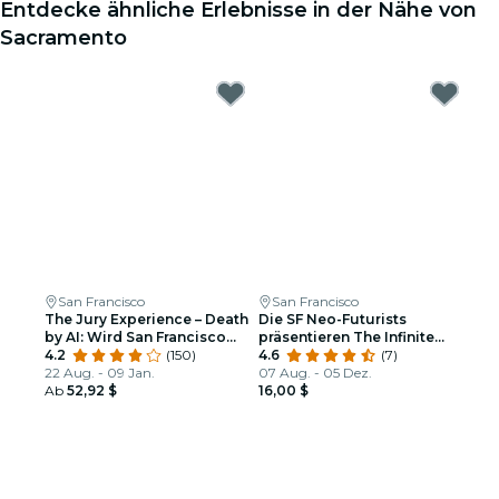
Entdecke ähnliche Erlebnisse in der Nähe von
Sacramento
San Francisco
San Francisco
The Jury Experience – Death
Die SF Neo-Futurists
by AI: Wird San Francisco
präsentieren The Infinite
Gerechtigkeit liefern?
4.2
(150)
Wrench
4.6
(7)
22 Aug. - 09 Jan.
07 Aug. - 05 Dez.
Ab
52,92 $
16,00 $