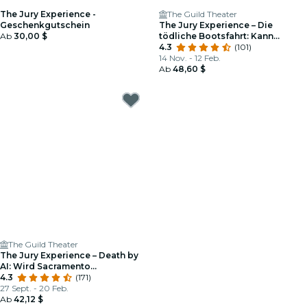
The Jury Experience -
The Guild Theater
Geschenkgutschein
The Jury Experience – Die
Ab
30,00 $
tödliche Bootsfahrt: Kann
Sacramento Gerechtigkeit
4.3
(101)
liefern?
14 Nov. - 12 Feb.
Ab
48,60 $
The Guild Theater
The Jury Experience – Death by
AI: Wird Sacramento
Gerechtigkeit liefern?
4.3
(171)
27 Sept. - 20 Feb.
Ab
42,12 $