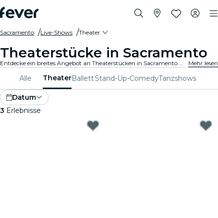
Sacramento
Live-Shows
Theater
Theaterstücke in Sacramento
Entdecke ein breites Angebot an Theaterstücken in Sacramento mit allen Arten von Produktionen, und verbringe einen zauberhaften Abend in bester Gesellschaft.
Mehr lesen
Theater
Alle
Ballett
Stand-Up-Comedy
Tanzshows
Datum
3
Erlebnisse