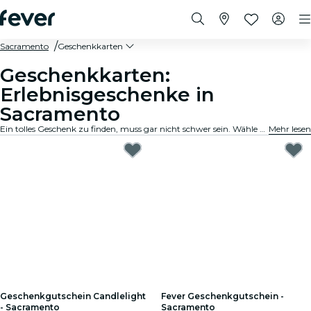
Sacramento
Geschenkkarten
Geschenkkarten:
Erlebnisgeschenke in
Sacramento
Ein tolles Geschenk zu finden, muss gar nicht schwer sein. Wähle die Karte aus, passe den Betrag an und verschenke ein Erlebnis, an das sich der Beschenkte noch lange erinnern wird. Schnell, flexibel und kinderleicht.
Mehr lesen
Geschenkgutschein Candlelight
Fever Geschenkgutschein -
- Sacramento
Sacramento