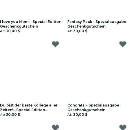
I love you Mom! - Special Edition
Fantasy Pack - Spezialausgabe
Geschenkgutschein
Geschenkgutschein
Ab
30,00 $
Ab
30,00 $
Du bist der beste Kollege aller
Congrats! - Spezialausgabe
Zeiten! - Special Edition
Geschenkgutschein
Geschenkgutschein
Ab
30,00 $
Ab
30,00 $