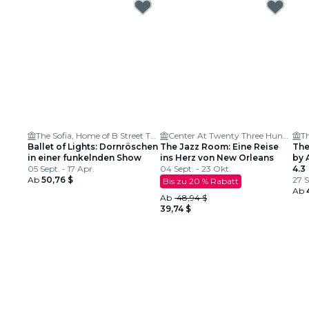
The Sofia, Home of B Street Theatre
Center At Twenty Three Hundred
Th
Ballet of Lights: Dornröschen
The Jazz Room: Eine Reise
The
in einer funkelnden Show
ins Herz von New Orleans
by 
05 Sept. - 17 Apr.
04 Sept. - 23 Okt.
Ger
4.3
Ab
50,76 $
27 S
Bis zu 20 % Rabatt
Ab
Ab
48,94 $
39,74 $