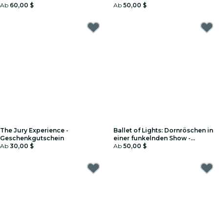
Ab
60,00 $
Ab
50,00 $
The Jury Experience -
Ballet of Lights: Dornröschen in
Geschenkgutschein
einer funkelnden Show -
Ab
30,00 $
Geschenkgutschein
Ab
50,00 $