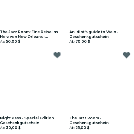
The Jazz Room: Eine Reise ins
An idiot's guide to Wein -
Herz von New Orleans -
Geschenkgutschein
Geschenkgutschein
Ab
50,00 $
Ab
70,00 $
Night Pass - Special Edition
The Jazz Room -
Geschenkgutschein
Geschenkgutschein
Ab
30,00 $
Ab
25,00 $