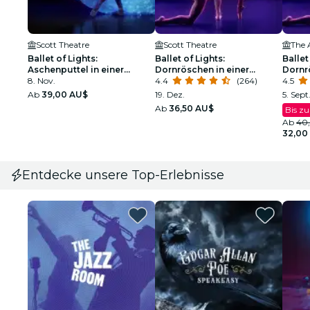
Scott Theatre
Scott Theatre
The 
Ballet of Lights:
Ballet of Lights:
Ballet
Aschenputtel in einer
Dornröschen in einer
Dornr
funkelnden Show
8. Nov.
funkelnden Show
4.4
(264)
funke
4.5
Ab
39,00 AU$
19. Dez.
5. Sept.
Ab
36,50 AU$
Bis z
Ab
40
32,00
Entdecke unsere Top-Erlebnisse