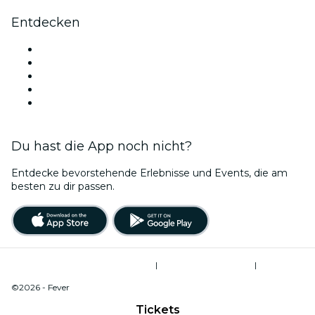
Entdecken
Veranstaltungsorte in Adelaide
Heute
Morgen
Diese Woche
Dieses Wochenende
Du hast die App noch nicht?
Entdecke bevorstehende Erlebnisse und Events, die am
besten zu dir passen.
Allgemeine Geschäftsbedingungen
|
Datenschutzerklärung
|
Cookie-Verwaltung
©2026 - Fever
Tickets