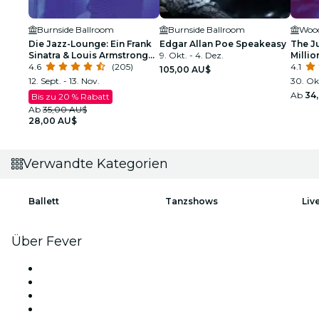
Burnside Ballroom
Burnside Ballroom
Wood
Die Jazz-Lounge: Ein Frank
Edgar Allan Poe Speakeasy
The J
Sinatra & Louis Armstrong
9. Okt. - 4. Dez.
Milli
Tribute
4.6
(205)
4.1
105,00 AU$
12. Sept. - 13. Nov.
30. Okt
Ab
34
Bis zu 20 % Rabatt
Ab
35,00 AU$
28,00 AU$
Verwandte Kategorien
Ballett
Tanzshows
Liv
Über Fever
Presse
Wir stellen ein!
Geschenkgutscheine
Hilfe-Center