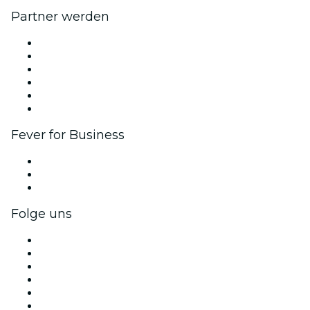
Partner werden
Fever Zone
Veröffentliche dein Event
Firmenevents & -vorteile
Affiliate-Programm
Botschafter & Influencer-Programm
Markenpartnerschaften
Fever for Business
Privatveranstaltungen & Gruppentickets
Firmenvorteile
Firmengeschenkkarten und -gutscheine
Folge uns
Facebook
X (Twitter)
Instagram
TikTok
LinkedIn
YouTube