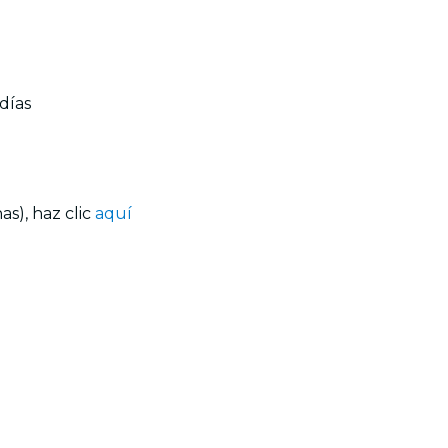
días
s), haz clic
aquí