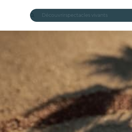
Découvrir
spectacles vivants
Madrid
Candlelight
Londres
expériences et villes
São Paulo
expositions
Séoul
visites urbaines
concerts