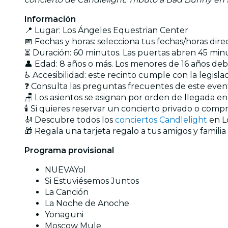
Información
📍 Lugar: Los Ángeles Equestrian Center
📅 Fechas y horas: selecciona tus fechas/horas dir
⏳ Duración: 60 minutos. Las puertas abren 45 minu
👤 Edad: 8 años o más. Los menores de 16 años d
♿ Accesibilidad: este recinto cumple con la legisl
❓ Consulta las preguntas frecuentes de este eve
🪑 Los asientos se asignan por orden de llegada e
🕯️ Si quieres reservar un concierto privado o com
🎻 Descubre todos los
conciertos Candlelight
en L
🎁 Regala una tarjeta regalo a tus amigos y familia
Programa provisional
NUEVAYol
Si Estuviésemos Juntos
La Canción
La Noche de Anoche
Yonaguni
Moscow Mule