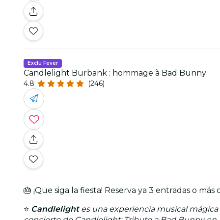
Exclu Fever
Candlelight Burbank : hommage à Bad Bunny
4.8
(246)
🎂 ¡Que siga la fiesta! Reserva ya 3 entradas o 
⭐
Candlelight
es una experiencia musical mágica q
concierto de Candlelight: Tributo a Bad Bunny en 