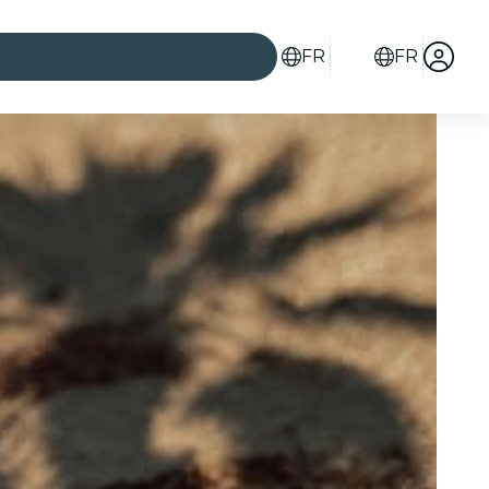
FR
FR