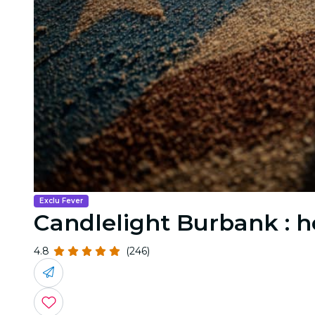
Exclu Fever
Candlelight Burbank :
4.8
(246)