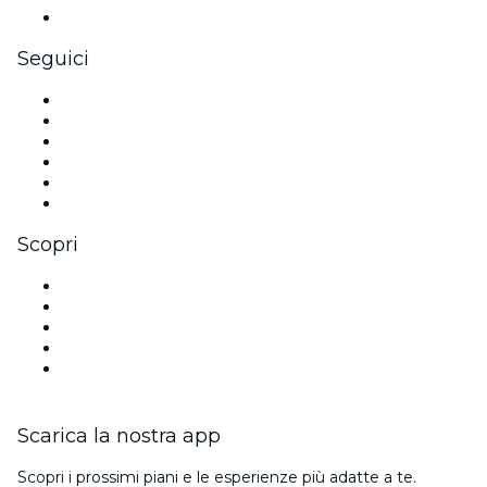
Gift card e voucher aziendali
Seguici
Facebook
X (Twitter)
Instagram
TikTok
LinkedIn
Youtube
Scopri
Luoghi a Dubai
Oggi
Domani
Questa settimana
Questo fine settimana
Scarica la nostra app
Scopri i prossimi piani e le esperienze più adatte a te.