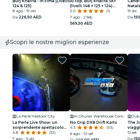
Burj Khalifa - In cima (Livello
Al top, Burj Khalifa SKY
Candle
124 & 125)
(livelli 148 + 125 + 124)
Natal
8 ago - 19 ott
biglietto d'ingresso
5.0
(1)
19 dic
Da
226,50 AED
7 ago - 2 feb
Da
15
569,50 AED
Scopri le nostre migliori esperienze
La Perle Habtoor City
Al Ghurair Warehouse Complex
La Perle Live Show: un
No Grip DXB Drift Karts
The Ju
sorprendente spettacolo
4.3
(93)
viaggi
subacqueo e aereo
4.8
(52)
12 set
6 ago - 10 set
7 ago - 3 ott
Da
15
Da
140,00 AED