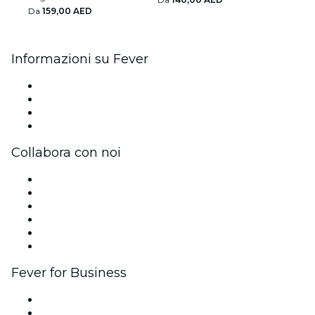
Da
159,00 AED
Informazioni su Fever
Stampa
Unisciti al team
Carte regalo
Centro assistenza
Collabora con noi
Gestisci il tuo evento
Pubblica il tuo evento
Eventi aziendali & benefit
Programma di affiliazione
Programma Ambassador e Influencer
Brand partnership
Fever for Business
Eventi privati e biglietti di gruppo
Benefit aziendali