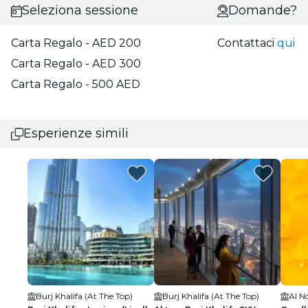
Seleziona sessione
Domande?
Carta Regalo - AED 200
Contattaci
qui
Carta Regalo - AED 300
Carta Regalo - 500 AED
Esperienze simili
Burj Khalifa (At The Top)
Burj Khalifa (At The Top)
Al N