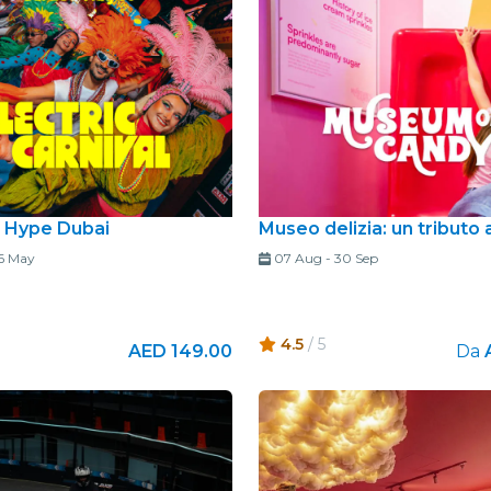
Ristoranti
Cinema
 Hype Dubai
Museo delizia: un tributo 
6 May
07 Aug
-
30 Sep
4.5
/ 5
AED 149.00
Da