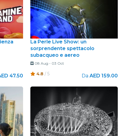
ienza
La Perle Live Show: un
sorprendente spettacolo
subacqueo e aereo
08 Aug
-
03 Oct
4.8
/ 5
AED 47.50
Da
AED 159.00