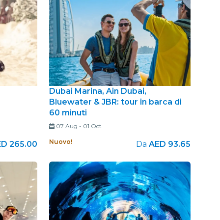
Dubai Marina, Ain Dubai,
Bluewater & JBR: tour in barca di
60 minuti
07 Aug
-
01 Oct
Nuovo!
D 265.00
Da
AED 93.65