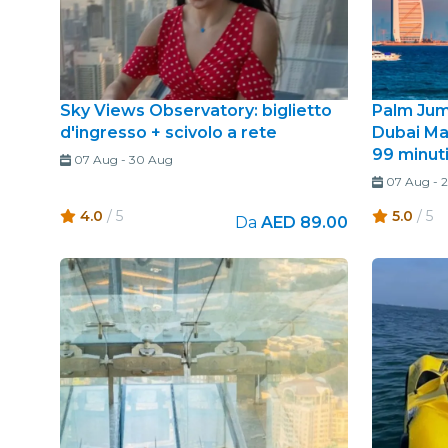
Sky Views Observatory: biglietto
Palm Jume
d'ingresso + scivolo a rete
Dubai Mar
99 minut
07 Aug
-
30 Aug
07 Aug
-
2
4.0
/ 5
5.0
/ 5
Da
AED 89.00