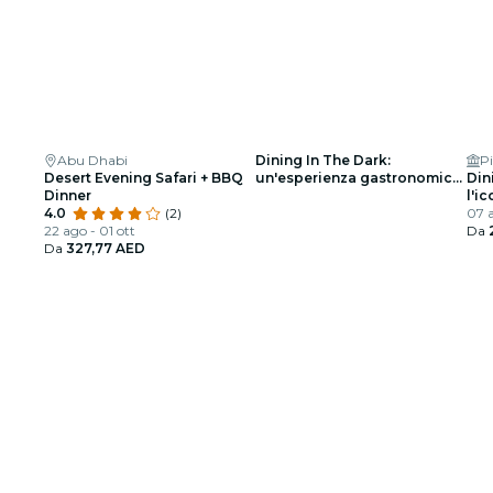
Abu Dhabi
Dining In The Dark:
Pi
Desert Evening Safari + BBQ
un'esperienza gastronomica
Din
Dinner
unica con gli occhi bendati -
l'i
4.0
(2)
Lista d'attesa
Abu
07 a
22 ago - 01 ott
Da
Da
327,77 AED