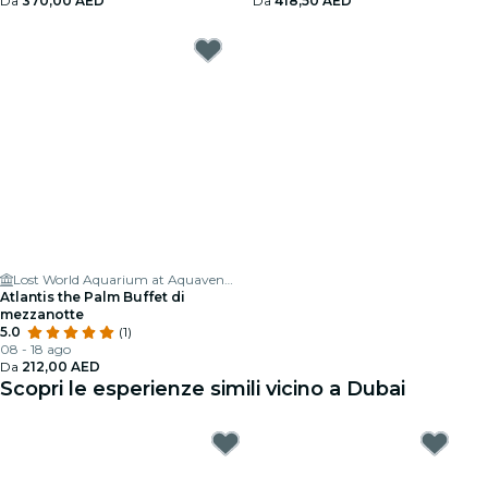
Da
370,00 AED
Da
418,50 AED
Lost World Aquarium at Aquaventure World
Atlantis the Palm Buffet di
mezzanotte
5.0
(1)
08 - 18 ago
Da
212,00 AED
Scopri le esperienze simili vicino a Dubai