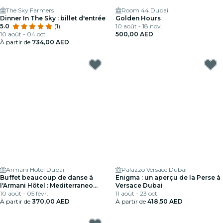
The Sky Farmers
Room 44 Dubai
Dinner In The Sky : billet d'entrée
Golden Hours
5.0
(1)
10 août - 18 nov.
10 août - 04 oct.
500,00 AED
À partir de
734,00 AED
Armani Hotel Dubai
Palazzo Versace Dubai
Buffet beaucoup de danse à
Enigma : un aperçu de la Perse à
l'Armani Hôtel : Mediterraneo
Versace Dubai
Restaurant
10 août - 05 févr.
11 août - 23 oct.
À partir de
370,00 AED
À partir de
418,50 AED