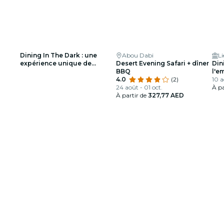
Dining In The Dark : une
Abou Dabi
Li
expérience unique de
Desert Evening Safari + dîner
Din
restauration les yeux bandés
BBQ
l'e
- Liste d'attente
4.0
(2)
Pal
10 a
24 août - 01 oct.
À pa
À partir de
327,77 AED