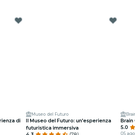
Museo del Futuro
Bra
rienza di
Il Museo del Futuro: un'esperienza
Brain
5.0
futuristica immersiva
05 ago 
4.3
(78)