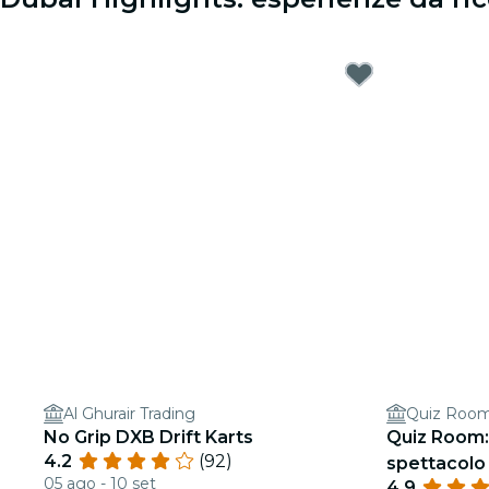
Al Ghurair Trading
Quiz Room
No Grip DXB Drift Karts
Quiz Room: 
4.2
(92)
spettacolo 
05 ago - 10 set
4.9