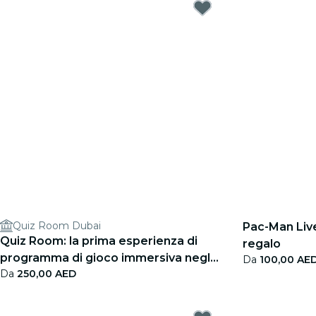
Quiz Room Dubai
Pac-Man Live
Quiz Room: la prima esperienza di
regalo
programma di gioco immersiva negli
Da
100,00 AE
Da
250,00 AED
Emirati - Carta regalo