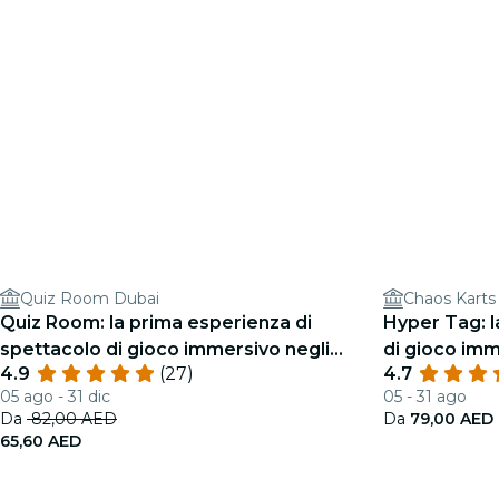
Quiz Room Dubai
Chaos Kart
Quiz Room: la prima esperienza di
Hyper Tag: l
spettacolo di gioco immersivo negli
di gioco imm
4.9
(27)
4.7
Emirati
05 ago - 31 dic
05 - 31 ago
Da
82,00 AED
Da
79,00 AED
65,60 AED