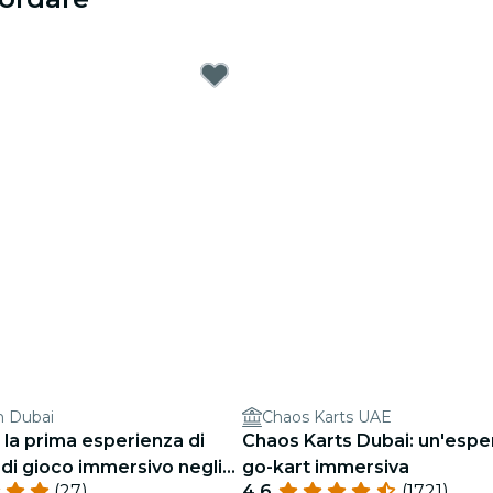
 Dubai
Chaos Karts UAE
la prima esperienza di
Chaos Karts Dubai: un'espe
di gioco immersivo negli
go-kart immersiva
(27)
4.6
(1721)