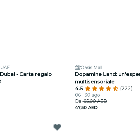
s UAE
Oasis Mall
Dubai - Carta regalo
Dopamine Land: un'espe
D
multisensoriale
4.5
(222)
06 - 30 ago
Da
95,00 AED
47,50 AED