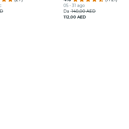
c
05 - 31 ago
ED
Da
140,00 AED
112,00 AED
Fever for Business
Seguici
Scopri