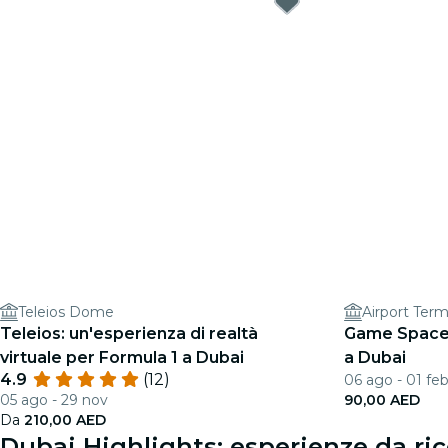
Teleios Dome
Airport Term
Teleios: un'esperienza di realtà
Game Space 
virtuale per Formula 1 a Dubai
a Dubai
4.9
(12)
06 ago - 01 fe
05 ago - 29 nov
90,00 AED
Da
210,00 AED
Dubai Highlights: esperienze da ri