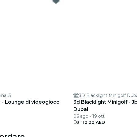
inal 3
3D Blacklight Minigolf Dub
- Lounge di videogioco
3d Blacklight Minigolf - J
Dubai
b
06 ago - 19 ott
Da
110,00 AED
cordare