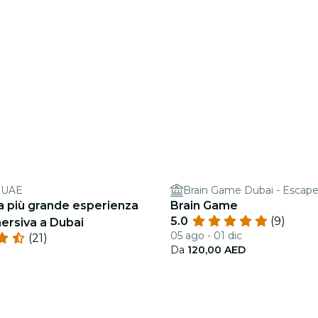
s UAE
Brain Game Dubai - Escap
a più grande esperienza
Brain Game
5.0
(9)
ersiva a Dubai
05 ago - 01 dic
(21)
Da
120,00 AED