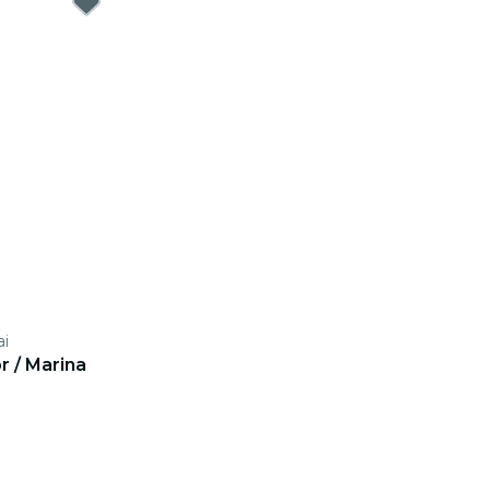
ai
br / Marina