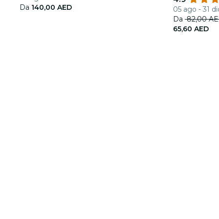
Emirati
Da
140,00 AED
05 ago - 31 di
Da
82,00 A
65,60 AED
Informazioni su
Collabora con noi