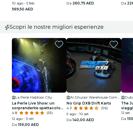
10 ago - 5 feb
Da
260,75 AED
Da
22
569,50 AED
Scopri le nostre migliori esperienze
La Perle Habtoor City
Al Ghurair Warehouse Complex
La Perle Live Show: un
No Grip DXB Drift Karts
The Ju
sorprendente spettacolo
4.3
(96)
viaggi
subacqueo e aereo
4.8
(53)
12 set
9 ago - 10 set
12 ago - 3 ott
Da
15
Da
140,00 AED
Da
159,00 AED