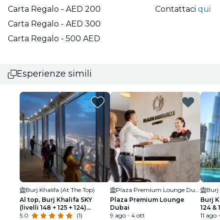
Carta Regalo - AED 200
Contattaci
qui
Carta Regalo - AED 300
Carta Regalo - 500 AED
Esperienze simili
Burj Khalifa (At The Top)
Plaza Premium Lounge Dubai
Burj
Al top, Burj Khalifa SKY
Plaza Premium Lounge
Burj K
(livelli 148 + 125 + 124)
Dubai
124 & 
biglietto d'ingresso
5.0
(1)
9 ago - 4 ott
11 ago 