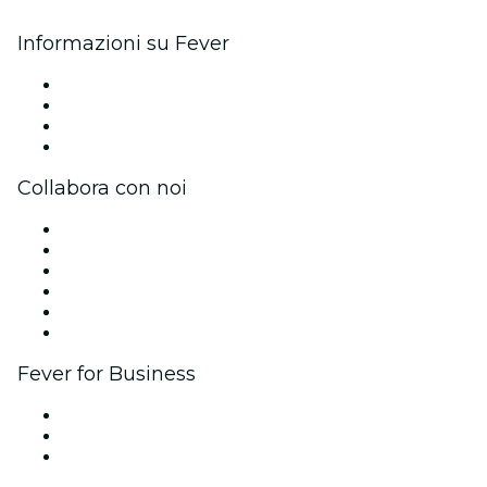
Informazioni su Fever
Stampa
Unisciti al team
Carte regalo
Centro assistenza
Collabora con noi
Gestisci il tuo evento
Pubblica il tuo evento
Eventi aziendali & benefit
Programma di affiliazione
Programma Ambassador e Influencer
Brand partnership
Fever for Business
Eventi privati e biglietti di gruppo
Benefit aziendali
Gift card e voucher aziendali