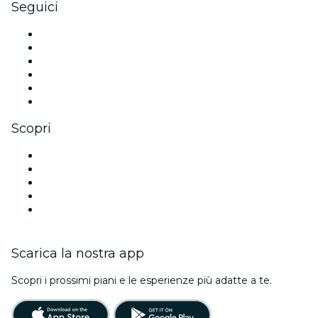
Seguici
Facebook
X (Twitter)
Instagram
TikTok
LinkedIn
Youtube
Scopri
Luoghi a Dubai
Oggi
Domani
Questa settimana
Questo fine settimana
Scarica la nostra app
Scopri i prossimi piani e le esperienze più adatte a te.