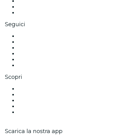
Eventi privati e biglietti di gruppo
Benefit aziendali
Gift card e voucher aziendali
Seguici
Facebook
X (Twitter)
Instagram
TikTok
LinkedIn
Youtube
Scopri
Luoghi a Siviglia
Oggi
Domani
Questa settimana
Questo fine settimana
Scarica la nostra app