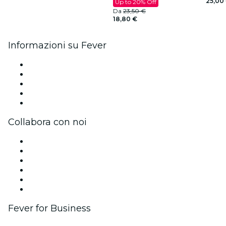
25,00
Up to 20% Off
Da
23,50 €
18,80 €
Informazioni su Fever
Stampa
Unisciti al team
Borse di studio Fever per l'eccellenza
Carte regalo
Centro assistenza
Collabora con noi
Gestisci il tuo evento
Pubblica il tuo evento
Eventi aziendali & benefit
Programma di affiliazione
Programma Ambassador e Influencer
Brand partnership
Fever for Business