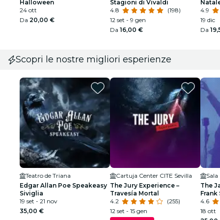
Halloween
Stagioni di Vivaldi
Natal
24 ott
4.8
(198)
4.9
Da
20,00 €
12 set - 9 gen
19 dic
Da
16,00 €
Da
19,
Scopri le nostre migliori esperienze
Teatro de Triana
Cartuja Center CITE Sevilla
Sala
Edgar Allan Poe Speakeasy
The Jury Experience –
The J
Siviglia
Travesía Mortal
Frank 
19 set - 21 nov
4.2
(255)
Armst
4.6
35,00 €
12 set - 15 gen
18 ott