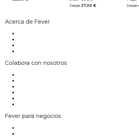
Desde
27,00 €
Desde
Acerca de Fever
Prensa
Únete al equipo
Tarjetas Regalo
Centro de asistencia
Colabora con nosotros
Gestiona tu evento
Publica tu evento
Eventos y beneficios para empresas
Programa de Afiliados
Programa de embajadores e influencers
Colaboraciones de marca
Fever para negocios
Eventos privados y entradas de grupo
Beneficios corporativos