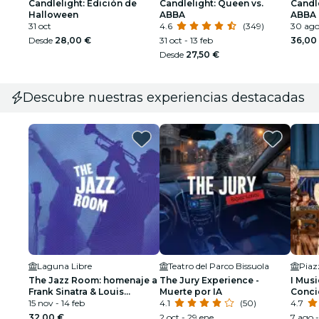
Candlelight: Edición de
Candlelight: Queen vs.
Candle
Halloween
ABBA
ABBA
31 oct
4.6
(349)
30 ag
Desde
28,00 €
31 oct - 13 feb
36,00
Desde
27,50 €
Descubre nuestras experiencias destacadas
Laguna Libre
Teatro del Parco Bissuola
Piaz
The Jazz Room: homenaje a
The Jury Experience -
I Musi
Frank Sinatra & Louis
Muerte por IA
Concie
Armstrong
15 nov - 14 feb
4.1
(50)
Estaci
4.7
32,00 €
2 oct - 29 ene
7 ago -