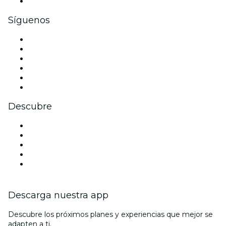
Tarjetas y cupones de regalo corporativos
Síguenos
Facebook
X (Twitter)
Instagram
TikTok
LinkedIn
Youtube
Descubre
Locales y espacios de eventos en Venecia
Hoy
Mañana
Esta semana
Este fin de semana
Descarga nuestra app
Descubre los próximos planes y experiencias que mejor se
adapten a ti.