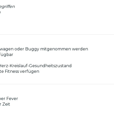
egriffen
n
nderwagen oder Buggy mitgenommen werden
rfügbar
Herz-Kreislauf-Gesundheitszustand
te Fitness verfügen
ber Fever
 Zeit