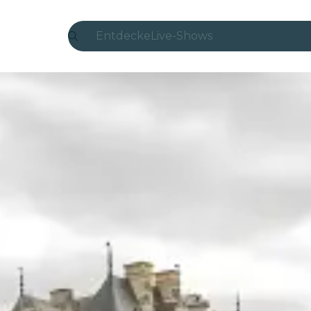
Entdecke
Live-Shows
Madrid
Candlelight
London
Erlebnisse und Städte
São Paulo
Seoul
Stadttouren
Konzerte