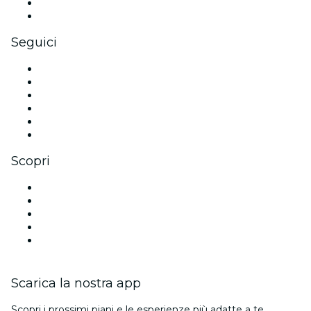
Benefit aziendali
Gift card e voucher aziendali
Seguici
Facebook
X (Twitter)
Instagram
TikTok
LinkedIn
Youtube
Scopri
Luoghi a Parigi
Oggi
Domani
Questa settimana
Questo fine settimana
Scarica la nostra app
Scopri i prossimi piani e le esperienze più adatte a te.