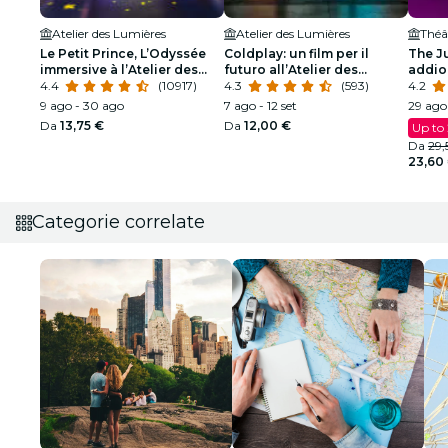
Atelier des Lumières
Atelier des Lumières
Théât
Le Petit Prince, L’Odyssée
Coldplay: un film per il
The J
immersive à l’Atelier des
futuro all’Atelier des
addio 
Lumières
4.4
(10917)
Lumières
4.3
(593)
4.2
9 ago - 30 ago
7 ago - 12 set
29 ago
Da
13,75 €
Da
12,00 €
Up to
Da
29,
23,60
Categorie correlate