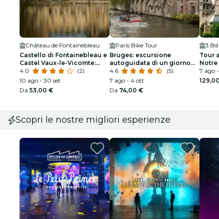
Château de Fontainebleau
Paris Bike Tour
3 Bd
Castello di Fontainebleau e
Bruges: escursione
Tour a
Castel Vaux-le-Vicomte:
autoguidata di un giorno
Notre
escursione di un giorno da
4.0
(2)
con trasporto da Parigi
4.6
(5)
Latino
7 ago 
Parigi
10 ago - 30 set
7 ago - 4 ott
129,0
Da
53,00 €
Da
74,00 €
Scopri le nostre migliori esperienze