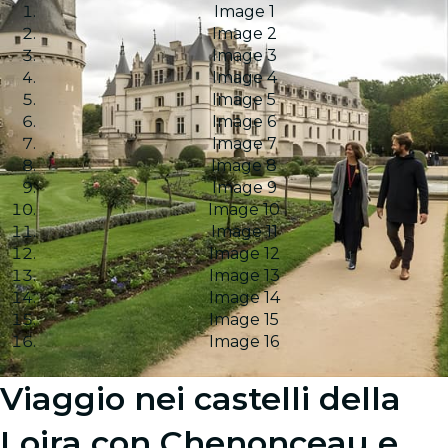
Image 1
Image 2
Image 3
Image 4
Image 5
Image 6
Image 7
Image 8
Image 9
Image 10
Image 11
Image 12
Image 13
Image 14
Image 15
Image 16
Viaggio nei castelli della
Loira con Chenonceau e