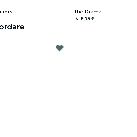
phers
The Drama
Da
8,75 €
cordare