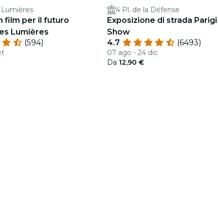
s Lumières
4 Pl. de la Défense
 film per il futuro
Exposizione di strada Parigi
 des Lumières
Show
(594)
4.7
(6493)
et
07 ago - 24 dic
Da
12,90 €