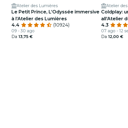
Atelier des Lumières
Atelier de
Le Petit Prince, L’Odyssée immersive
Coldplay: un
à l’Atelier des Lumières
all’Atelier
4.4
(10924)
4.3
09 - 30 ago
07 ago - 12 s
Da
13,75 €
Da
12,00 €