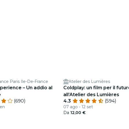
iance Paris Ile-De-France
Atelier des Lumières
perience – Un addio al
Coldplay: un film per il futu
e
all’Atelier des Lumières
(690)
4.3
(594)
gen
07 ago - 12 set
Da
12,00 €