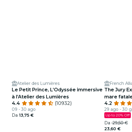
Atelier des Lumières
French All
Le Petit Prince, L’Odyssée immersive
The Jury Ex
à l’Atelier des Lumières
mare fatal
4.4
(10932)
4.2
09 - 30 ago
29 ago - 30 
Da
13,75 €
Up to 20% Off
Da
29,50 €
23,60 €