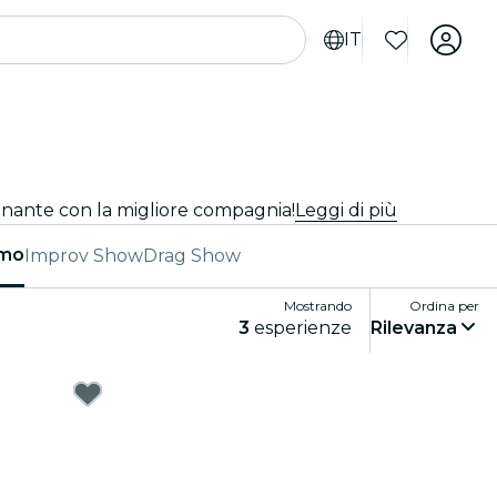
IT
ascinante con la migliore compagnia!
Leggi di più
smo
Improv Show
Drag Show
Mostrando
Ordina per
3
esperienze
Rilevanza