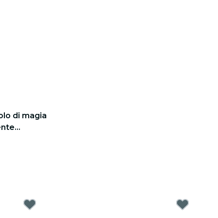
olo di magia
ente
gico