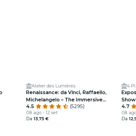
Atelier des Lumières
4 Pl
ro
Renaissance: da Vinci, Raffaello,
Exposi
Michelangelo – The Immersive
Show
4.5
(5295)
4.7
Experience at Atelier des Lumières
08 ago - 12 set
08 ago
Da
13,75 €
Da
12,