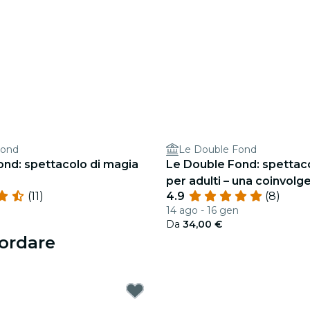
Fond
Le Double Fond
ond: spettacolo di magia
Le Double Fond: spettac
per adulti – una coinvolg
(11)
4.9
(8)
esperienza di teatro ma
14 ago - 16 gen
Da
34,00 €
cordare