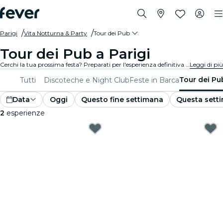
Parigi
Vita Notturna & Party
Tour dei Pub
Tour dei Pub a Parigi
Cerchi la tua prossima festa? Preparati per l'esperienza definitiva del pub crawl (tour dei pub) a Parigi! Passa da un pub all'altro, goditi drink deliziosi e conosci nuovi amici lungo il percorso. Non perdere i migliori pub crawl che Parigi ha da offrire!
Leggi di più
Tour dei Pu
Tutti
Discoteche e Night Club
Feste in Barca
Data
Oggi
Questo fine settimana
Questa sett
2
esperienze