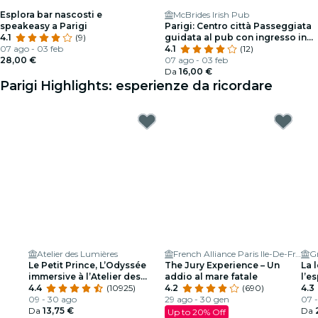
Esplora bar nascosti e
McBrides Irish Pub
speakeasy a Parigi
Parigi: Centro città Passeggiata
4.1
(9)
guidata al pub con ingresso in
07 ago - 03 feb
club
4.1
(12)
28,00 €
07 ago - 03 feb
Da
16,00 €
Parigi Highlights: esperienze da ricordare
Atelier des Lumières
French Alliance Paris Ile-De-France
Gr
Le Petit Prince, L’Odyssée
The Jury Experience – Un
La 
immersive à l’Atelier des
addio al mare fatale
l’e
Lumières
4.4
(10925)
4.2
(690)
4.3
09 - 30 ago
29 ago - 30 gen
07 -
Da
13,75 €
Da
Up to 20% Off