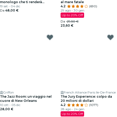
monologo che ti renderà
al mare fatale
interessante a una festa
19 set - 04 dic
4.2
(690)
Da
48,00 €
29 ago - 30 gen
Up to 20% Off
Da
29,50 €
23,60 €
Griffon
French Alliance Paris Ile-De-France
The Jazz Room: un viaggio nel
The Jury Experience: colpo da
cuore di New Orleans
20 milioni di dollari
10 ott - 05 dic
4.2
(1077)
28,00 €
28 ago - 24 gen
Up to 20% Off