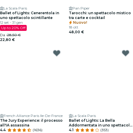
La Scala Paris
Pan Piper
Ballet of Lights: Cenerentola in
Tarocchi: un spettacolo mistico
uno spettacolo scintillante
tra carte e cocktail
12 set - 31 gen
Nuovo!
18 ott
Up to 20% Off
48,00 €
Da
28,50 €
22,80 €
French Alliance Paris Ile-De-France
La Scala Paris
The Jury Experience: il processo
Ballet of Lights: La Bella
all'IA assassina
Addormentata in uno spettacolo
4.4
(1636)
scintillante
4.1
(353)