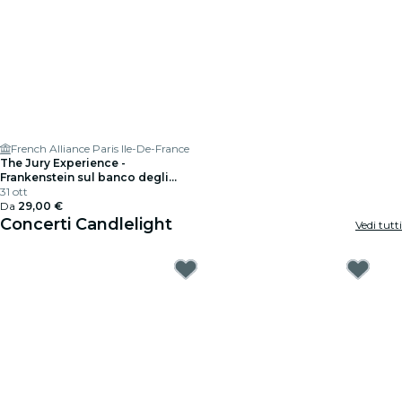
French Alliance Paris Ile-De-France
The Jury Experience -
Frankenstein sul banco degli
imputati: l’uomo che ha sfidato
31 ott
Dio
Da
29,00 €
Concerti Candlelight
Vedi tutti