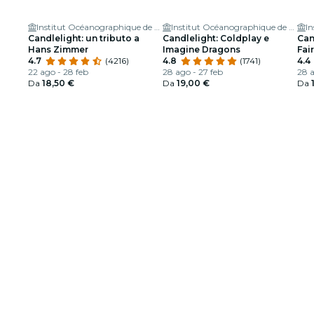
Institut Océanographique de Paris
Institut Océanographique de Paris
Candlelight: un tributo a
Candlelight: Coldplay e
Can
Hans Zimmer
Imagine Dragons
Fai
4.7
(4216)
4.8
(1741)
4.4
22 ago - 28 feb
28 ago - 27 feb
28 a
Da
18,50 €
Da
19,00 €
Da