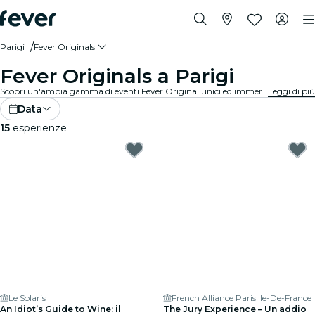
Parigi
Fever Originals
Fever Originals a Parigi
Scopri un'ampia gamma di eventi Fever Original unici ed immersivi a Parigi.
Leggi di più
Data
15
esperienze
Le Solaris
French Alliance Paris Ile-De-France
An Idiot’s Guide to Wine: il
The Jury Experience – Un addio