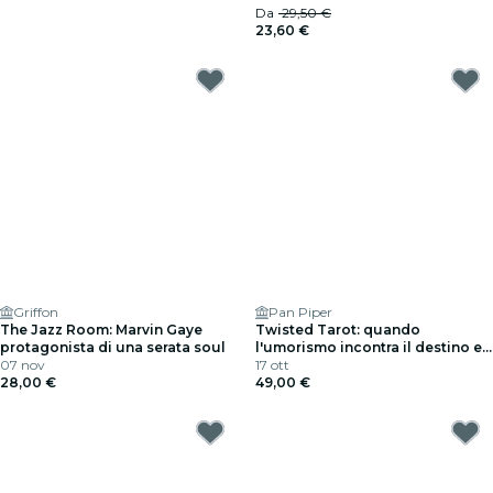
Da
29,50 €
23,60 €
Griffon
Pan Piper
The Jazz Room: Marvin Gaye
Twisted Tarot: quando
protagonista di una serata soul
l'umorismo incontra il destino e i
07 nov
misteri del tarocco
17 ott
28,00 €
49,00 €