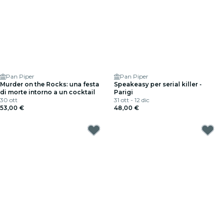
Pan Piper
Pan Piper
Murder on the Rocks: una festa
Speakeasy per serial killer -
di morte intorno a un cocktail
Parigi
30 ott
31 ott - 12 dic
53,00 €
48,00 €