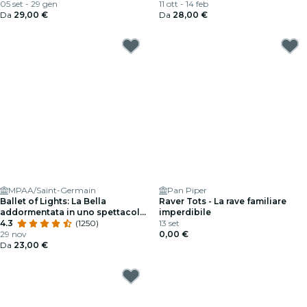
05 set - 29 gen
11 ott - 14 feb
Da
29,00 €
Da
28,00 €
MPAA/Saint-Germain
Pan Piper
Ballet of Lights: La Bella
Raver Tots - La rave familiare
addormentata in uno spettacolo
imperdibile
scintillante
4.3
(1250)
13 set
29 nov
0,00 €
Da
23,00 €