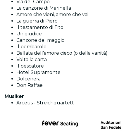
Via del Campo
La canzone di Marinella
Amore che vieni, amore che vai
La guerra di Piero
Il testamento di Tito
Un giudice
Canzone del maggio
Il bombarolo
Ballata dell'amore cieco (o della vanità)
Volta la carta
Il pescatore
Hotel Supramonte
Dolcenera
Don Raffae
Musiker
Arceus - Streichquartett