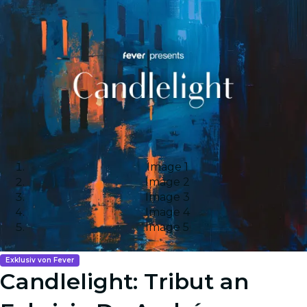
Image 1
Image 2
Image 3
Image 4
Image 5
Exklusiv von Fever
Candlelight: Tribut an