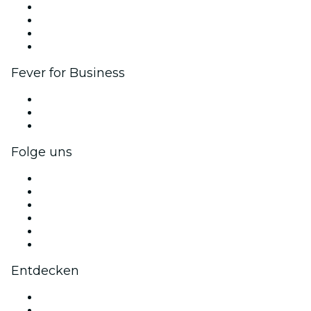
Firmenevents & -vorteile
Affiliate-Programm
Botschafter & Influencer-Programm
Markenpartnerschaften
Fever for Business
Privatveranstaltungen & Gruppentickets
Firmenvorteile
Firmengeschenkkarten und -gutscheine
Folge uns
Facebook
X (Twitter)
Instagram
TikTok
LinkedIn
YouTube
Entdecken
Veranstaltungsorte in Mailand
Heute