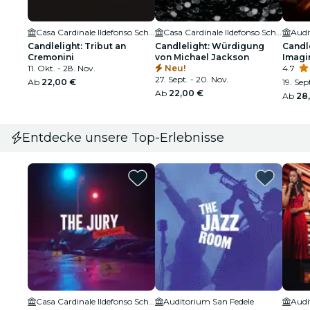
Casa Cardinale Ildefonso Schuster
Casa Cardinale Ildefonso Schuster
Audi
Candlelight: Tribut an
Candlelight: Würdigung
Candle
Cremonini
von Michael Jackson
Imagi
11. Okt. - 28. Nov.
Neu!
4.7
27. Sept. - 20. Nov.
Ab
22,00 €
19. Sept
Ab
22,00 €
Ab
28
Entdecke unsere Top-Erlebnisse
Casa Cardinale Ildefonso Schuster
Auditorium San Fedele
Audi