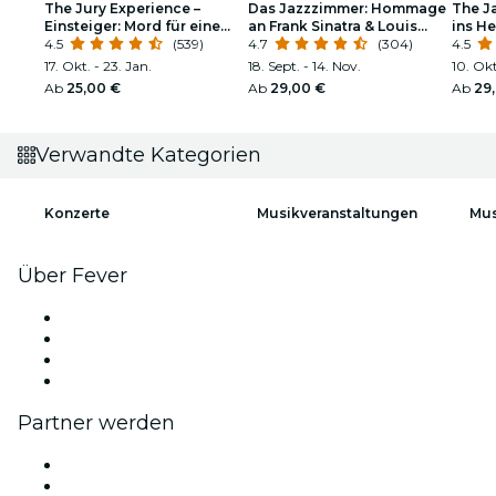
The Jury Experience –
Das Jazzzimmer: Hommage
The J
Einsteiger: Mord für eine
an Frank Sinatra & Louis
ins H
Million Dollar
4.5
(539)
Armstrong
4.7
(304)
4.5
17. Okt. - 23. Jan.
18. Sept. - 14. Nov.
10. Okt
Ab
25,00 €
Ab
29,00 €
Ab
29
Verwandte Kategorien
Konzerte
Musikveranstaltungen
Mus
Über Fever
Presse
Wir stellen ein!
Geschenkgutscheine
Hilfe-Center
Partner werden
Fever Zone
Veröffentliche dein Event