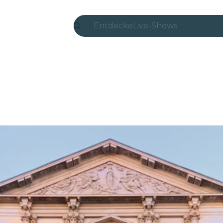
Entdecke
Live-Shows
Madrid
Candlelight
London
Erlebnisse und Städte
São Paulo
Seoul
Stadttouren
Konzerte