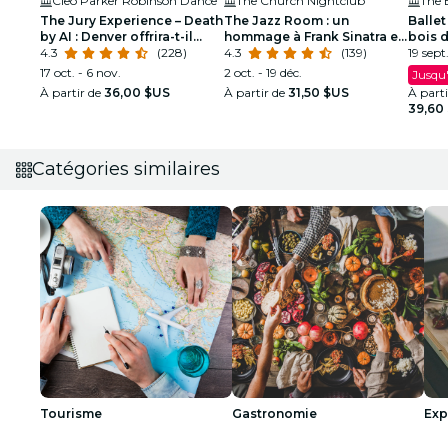
Cleo Parker Robinson Dance
The Church Nightclub
The 
The Jury Experience – Death
The Jazz Room : un
Ballet
by AI : Denver offrira-t-il
hommage à Frank Sinatra et
bois 
justice?
4.3
(228)
Louis Armstrong
4.3
(139)
spect
19 sept
17 oct. - 6 nov.
2 oct. - 19 déc.
Jusqu'
À partir de
36,00 $US
À partir de
31,50 $US
À part
39,60
Catégories similaires
Tourisme
Gastronomie
Exp