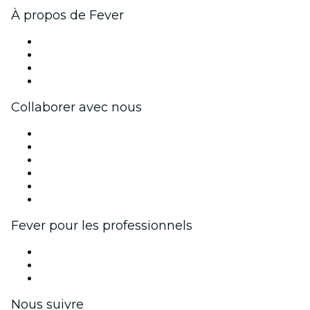
À propos de Fever
Presse
Travailler chez Fever
Cartes-cadeaux
Centre d'aide
Collaborer avec nous
Fever Zone
Publiez votre événement
Événements d'entreprise et avantages
Programme d'affiliation
Programme d'ambassadeurs et d'influenceurs
Partenariats avec des marques
Fever pour les professionnels
Événements privés et billets de groupe
Avantages pour les entreprises
Coupons et cartes cadeaux pour les entreprises
Nous suivre