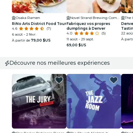
Osaka Ramen
Novel Strand Brewing Company
The 
RiNo Arts District Food Tour
Fabriquez vos propres
Denve
4.6
(7)
dumplings à Denver
Tastin
4.0
(5)
22 aoû
6 août - 2 févr.
11 août - 29 sept.
À part
À partir de
79,00 $US
69,00 $US
Découvre nos meilleures expériences