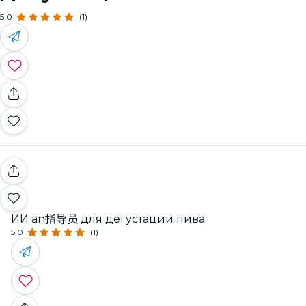
5.0
(1)
ИИ an指导员 для дегустации пива
5.0
(1)