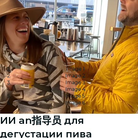
Image 1
Image 2
Image 3
Image 4
Image 5
Image 6
ИИ an指导员 для
дегустации пива