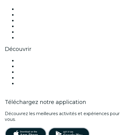
Facebook
X (Twitter)
Instagram
TikTok
LinkedIn
Youtube
Découvrir
Lieux d'événements à Denver
Aujourd'hui
Demain
Cette semaine
Ce week-end
Téléchargez notre application
Découvrez les meilleures activités et expériences pour
vous.