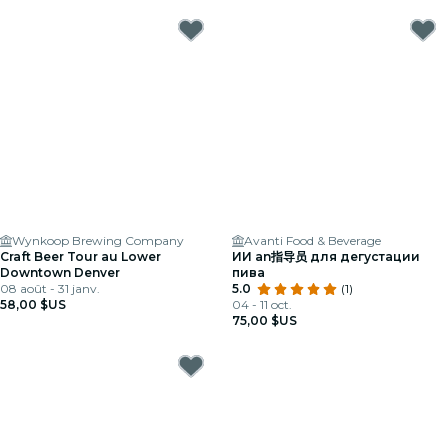
Wynkoop Brewing Company
Avanti Food & Beverage
Craft Beer Tour au Lower
ИИ an指导员 для дегустации
Downtown Denver
пива
08 août - 31 janv.
5.0
(1)
58,00 $US
04 - 11 oct.
75,00 $US