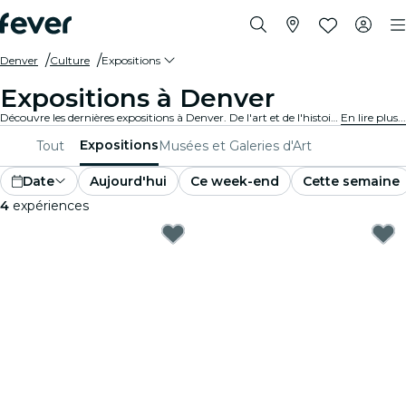
Denver
Culture
Expositions
Expositions à Denver
Découvre les dernières expositions à Denver. De l'art et de l'histoire à la science et à la technologie, explore des expositions fascinantes qui enflamment ta curiosité.
En lire plus...
Expositions
Tout
Musées et Galeries d'Art
Date
Aujourd'hui
Ce week-end
Cette semaine
4
expériences