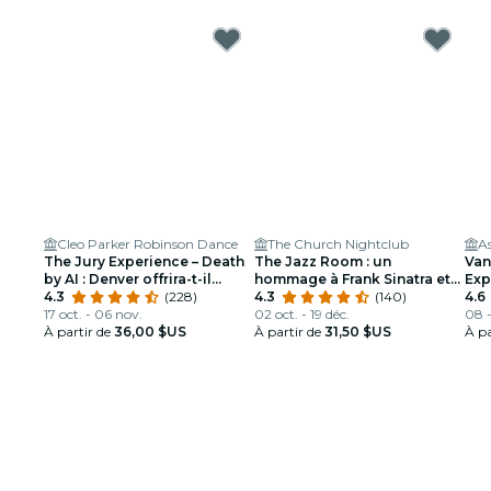
Cleo Parker Robinson Dance
The Church Nightclub
A
The Jury Experience – Death
The Jazz Room : un
Van
by AI : Denver offrira-t-il
hommage à Frank Sinatra et
Exp
justice?
4.3
(228)
Louis Armstrong
4.3
(140)
4.6
17 oct. - 06 nov.
02 oct. - 19 déc.
08 
À partir de
36,00 $US
À partir de
31,50 $US
À pa