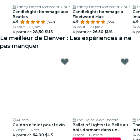
Trinity United Methodist Church
Trinity United Methodist Church
Candlelight : hommage aux
Candlelight : hommage à
Can
Beatles
Fleetwood Mac
Ima
4.9
(341)
4.9
(534)
4.9
15 août - 29 janv.
14 août - 30 janv.
14 a
À partir de
28,50 $US
À partir de
26,50 $US
À pa
Le meilleur de Denver : Les expériences à ne
pas manquer
Aurora
The Elaine Wolf Theatre
T
Guidon d'idiot pour le vin
Ballet of Lights : La Belle au
The
25 sept. - 16 oct.
bois dormant dans un
le 
À partir de
64,00 $US
spectacle étincelant
19 sept. - 13 mars
14 a
À pa