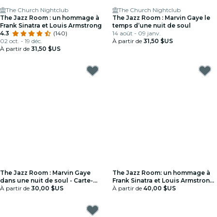
The Church Nightclub
The Church Nightclub
The Jazz Room : un hommage à
The Jazz Room : Marvin Gaye le
Frank Sinatra et Louis Armstrong
temps d’une nuit de soul
4.3
(140)
14 août - 09 janv.
02 oct. - 19 déc.
À partir de
31,50 $US
À partir de
31,50 $US
The Jazz Room : Marvin Gaye
The Jazz Room: un hommage à
dans une nuit de soul - Carte-
Frank Sinatra et Louis Armstrong
cadeau
À partir de
30,00 $US
- Carte-cadeau
À partir de
40,00 $US