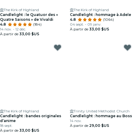
The Kirk of Highland
The Kirk of Highland
Candlelight : le Quatuor des «
Candlelight : hommage à Adele
Quatre Saisons » de Vivaldi
4.8
(1064)
4.8
(184)
04 sept. - 09 janv.
14 nov. - 12 déc.
À partir de
33,00 $US
À partir de
33,00 $US
The Kirk of Highland
Trinity United Methodist Church
Candlelight : bandes originales
Candlelight : hommage au Boss
d’anime
14 nov.
18 sept.
À partir de
29,00 $US
À partir de
33,00 $US