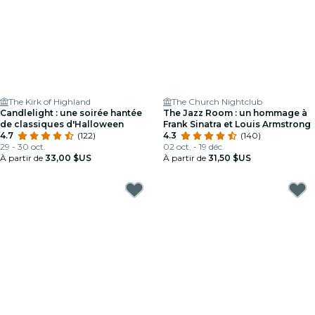
The Kirk of Highland
The Church Nightclub
Candlelight : une soirée hantée
The Jazz Room : un hommage à
de classiques d'Halloween
Frank Sinatra et Louis Armstrong
4.7
(122)
4.3
(140)
29 - 30 oct.
02 oct. - 19 déc.
À partir de
33,00 $US
À partir de
31,50 $US