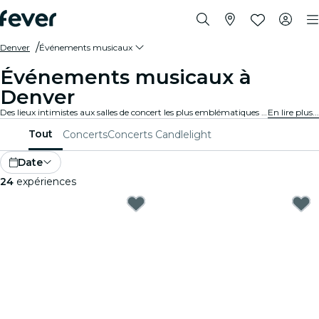
Denver
Événements musicaux
Événements musicaux à
Denver
Des lieux intimistes aux salles de concert les plus emblématiques de la ville, Denver vit au rythme de la musique et propose un large éventail d'événements pour tous les goûts et tous les styles.
En lire plus...
Tout
Concerts
Concerts Candlelight
Date
24
expériences