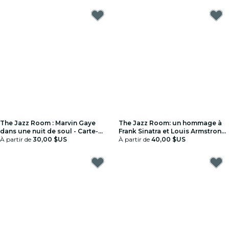
The Jazz Room : Marvin Gaye
The Jazz Room: un hommage à
dans une nuit de soul - Carte-
Frank Sinatra et Louis Armstrong
cadeau
À partir de
30,00 $US
- Carte-cadeau
À partir de
40,00 $US