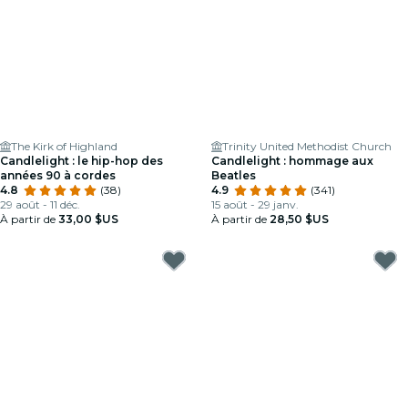
The Kirk of Highland
Trinity United Methodist Church
Candlelight : le hip-hop des
Candlelight : hommage aux
années 90 à cordes
Beatles
4.8
(38)
4.9
(341)
29 août - 11 déc.
15 août - 29 janv.
À partir de
33,00 $US
À partir de
28,50 $US