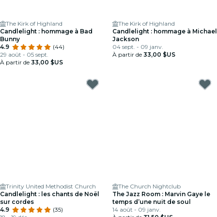
The Kirk of Highland
The Kirk of Highland
Candlelight : hommage à Bad
Candlelight : hommage à Michael
Bunny
Jackson
4.9
(44)
04 sept. - 09 janv.
29 août - 05 sept.
À partir de
33,00 $US
À partir de
33,00 $US
Trinity United Methodist Church
The Church Nightclub
Candlelight : les chants de Noël
The Jazz Room : Marvin Gaye le
sur cordes
temps d’une nuit de soul
4.9
(35)
14 août - 09 janv.