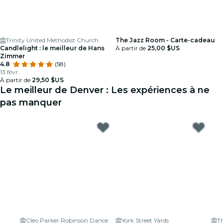
Trinity United Methodist Church
The Jazz Room - Carte-cadeau
Candlelight : le meilleur de Hans
À partir de
25,00 $US
Zimmer
4.8
(58)
13 févr.
À partir de
29,50 $US
Le meilleur de Denver : Les expériences à ne
pas manquer
Cleo Parker Robinson Dance
York Street Yards
Th