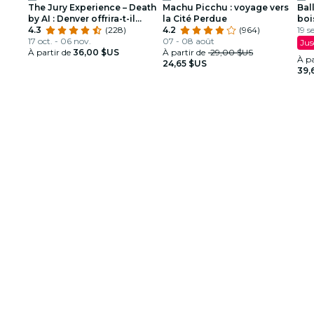
The Jury Experience – Death
Machu Picchu : voyage vers
Ball
by AI : Denver offrira-t-il
la Cité Perdue
boi
justice?
4.3
(228)
4.2
(964)
spe
19 s
17 oct. - 06 nov.
07 - 08 août
Jus
À partir de
36,00 $US
À partir de
29,00 $US
À pa
24,65 $US
39,