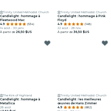
Trinity United Methodist Church
Trinity United Methodist Church
Candlelight : hommage à
Candlelight : hommage à Pink
Fleetwood Mac
Floyd
4.9
(534)
4.9
(148)
14 août - 30 janv.
22 août - 28 nov.
À partir de
26,50 $US
À partir de
36,50 $US
The Kirk of Highland
Trinity United Methodist Church
Candlelight : hommage à
Candlelight : les meilleures
Metallica
œuvres de Hans Zimmer
28 août
4.9
(682)