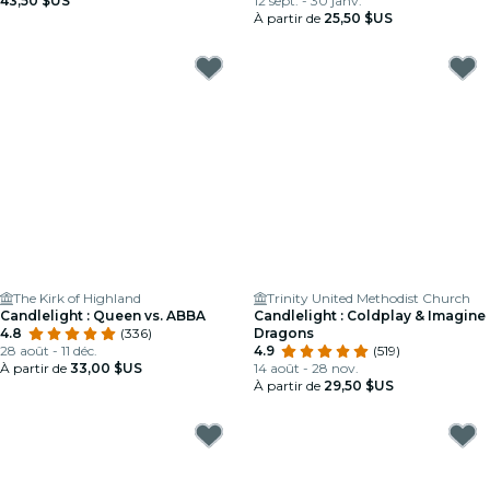
43,50 $US
12 sept. - 30 janv.
À partir de
25,50 $US
The Kirk of Highland
Trinity United Methodist Church
Candlelight : Queen vs. ABBA
Candlelight : Coldplay & Imagine
4.8
(336)
Dragons
28 août - 11 déc.
4.9
(519)
À partir de
33,00 $US
14 août - 28 nov.
À partir de
29,50 $US