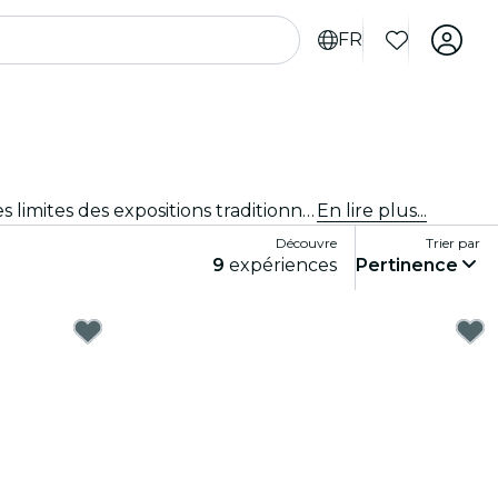
FR
Expériences immersives, expériences artistiques immersives et expositions immersives à Denver qui repoussent les limites des expositions traditionnelles grâce à une technologie de pointe.
En lire plus...
Découvre
Trier par
9
expériences
Pertinence