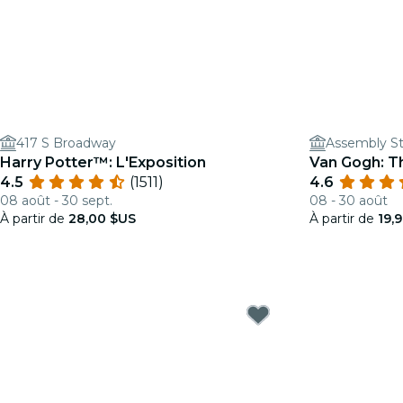
417 S Broadway
Assembly St
Harry Potter™: L'Exposition
Van Gogh: T
4.5
(1511)
4.6
08 août - 30 sept.
08 - 30 août
À partir de
28,00 $US
À partir de
19,