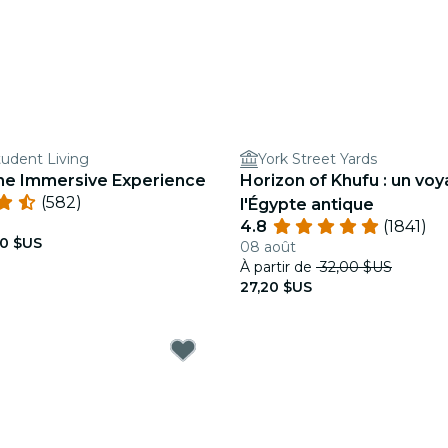
udent Living
York Street Yards
he Immersive Experience
Horizon of Khufu : un vo
(582)
l'Égypte antique
4.8
(1841)
90 $US
08 août
À partir de
32,00 $US
27,20 $US