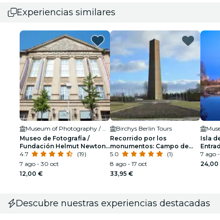
Experiencias similares
Museum of Photography / Helmut Newton Foundation
Birchys Berlin Tours
Muse
Museo de Fotografía /
Recorrido por los
Isla d
Fundación Helmut Newton:
monumentos: Campo de
Entra
Entrada
4.7
(19)
concentración de
5.0
(1)
Pérga
7 ago 
Sachsenhausen, con guía
7 ago - 30 oct
8 ago - 17 oct
24,00
incluido
12,00 €
33,95 €
Descubre nuestras experiencias destacadas