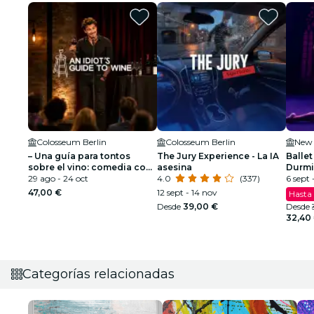
Colosseum Berlin
Colosseum Berlin
New 
– Una guía para tontos
The Jury Experience - La IA
Ballet
sobre el vino: comedia con
asesina
Durmi
vino
29 ago - 24 oct
4.0
(337)
espec
6 sept -
47,00 €
12 sept - 14 nov
Hasta
Desde
39,00 €
Desde
32,40
Categorías relacionadas