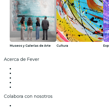
Museos y Galerías de Arte
Cultura
Exp
Acerca de Fever
Prensa
Únete al equipo
Impressum
Tarjetas Regalo
Centro de asistencia
Colabora con nosotros
Gestiona tu evento