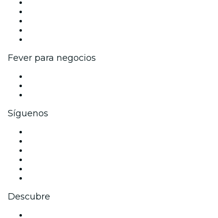
Publica tu evento
Eventos y beneficios para empresas
Programa de Afiliados
Programa de embajadores e influencers
Colaboraciones de marca
Fever para negocios
Eventos privados y entradas de grupo
Beneficios corporativos
Tarjetas y cupones de regalo corporativos
Síguenos
Facebook
X (Twitter)
Instagram
TikTok
LinkedIn
Youtube
Descubre
Locales y espacios de eventos en Berlín