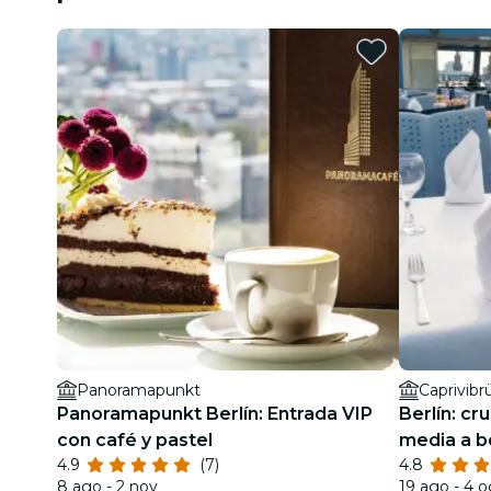
Panoramapunkt
Caprivibr
Panoramapunkt Berlín: Entrada VIP
Berlín: cr
con café y pastel
media a b
4.9
(7)
4.8
Holländer 
8 ago - 2 nov
19 ago - 4 o