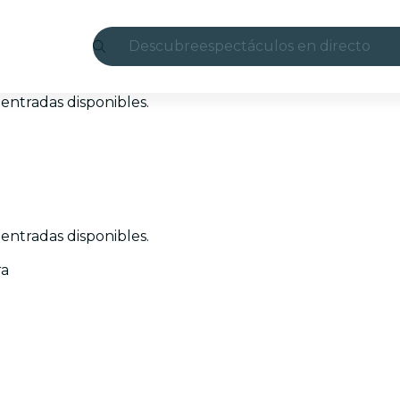
Descubre
espectáculos en directo
Madrid
entradas disponibles.
candlelight
Londres
experiencias y ciudades
entradas disponibles.
São Paulo
ra
exposiciones
Seúl
recorridos por la ciudad
conciertos