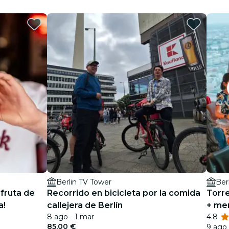
Berlin TV Tower
Ber
sfruta de
Recorrido en bicicleta por la comida
Torre
a!
callejera de Berlín
+ me
8 ago - 1 mar
4.8
- Tim
85,00 €
9 ago 