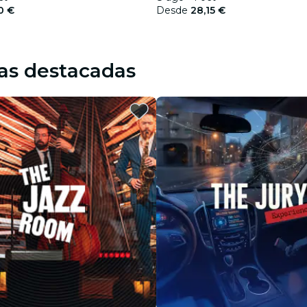
0 €
Desde
28,15 €
as destacadas