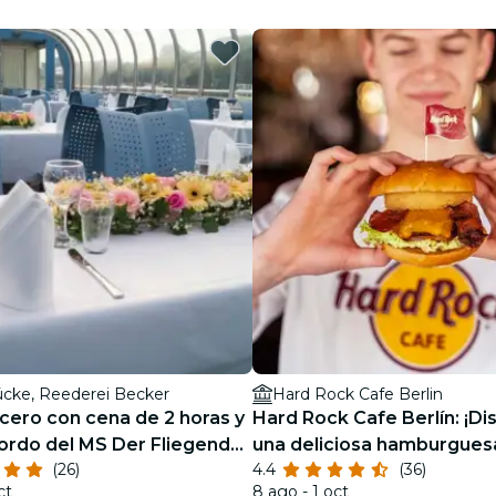
restaurantes
cine
ücke, Reederei Becker
Hard Rock Cafe Berlin
ucero con cena de 2 horas y
Hard Rock Cafe Berlín: ¡Di
ordo del MS Der Fliegende
una deliciosa hamburgues
(26)
4.4
(36)
Berlin
ct
8 ago - 1 oct