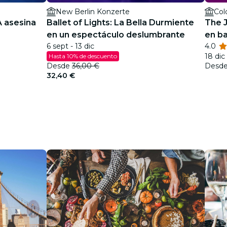
New Berlin Konzerte
Col
A asesina
Ballet of Lights: La Bella Durmiente
The J
en un espectáculo deslumbrante
en b
6 sept - 13 dic
4.0
18 dic
Hasta 10% de descuento
Desde
36,00 €
Desd
32,40 €