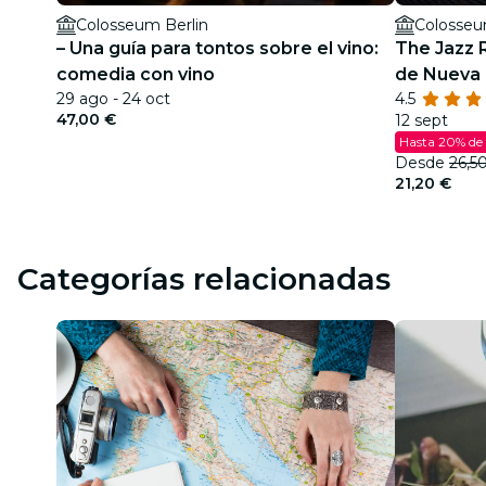
Colosseum Berlin
Colosseu
– Una guía para tontos sobre el vino:
The Jazz 
comedia con vino
de Nueva 
29 ago - 24 oct
4.5
47,00 €
12 sept
Hasta 20% de
Desde
26,5
21,20 €
Categorías relacionadas