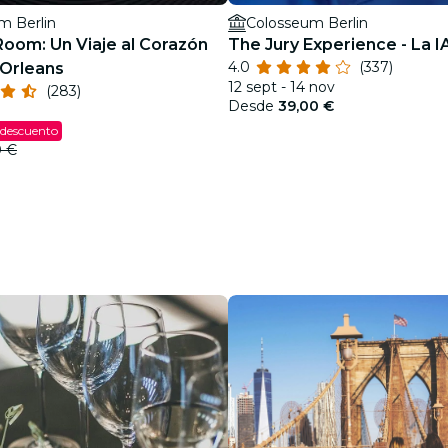
m Berlin
Colosseum Berlin
Room: Un Viaje al Corazón
The Jury Experience - La I
4.0
(337)
Orleans
12 sept - 14 nov
(283)
Desde
39,00 €
 descuento
0 €