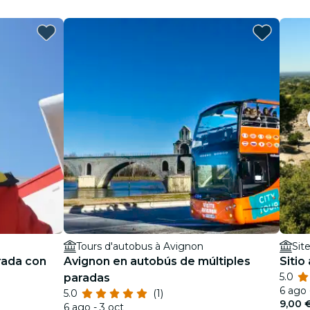
Tours d'autobus à Avignon
Sit
rada con
Avignon en autobús de múltiples
Sitio
5.0
paradas
6 ago 
5.0
(1)
9,00 
6 ago - 3 oct