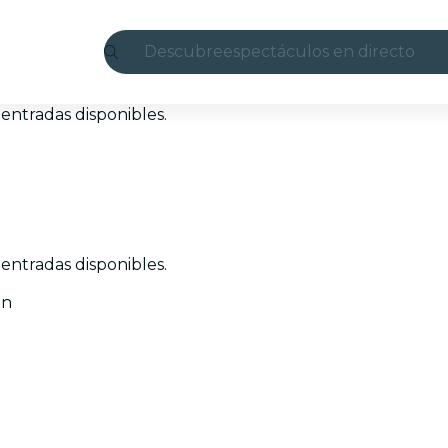
Descubre
espectáculos en directo
Madrid
entradas disponibles.
candlelight
Londres
experiencias y ciudades
entradas disponibles.
São Paulo
ón
exposiciones
Seúl
recorridos por la ciudad
conciertos