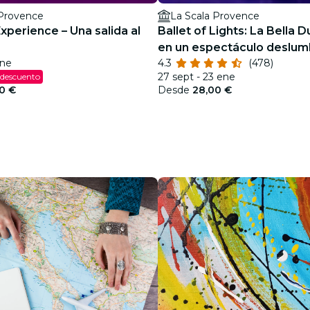
 Provence
La Scala Provence
xperience – Una salida al
Ballet of Lights: La Bella 
en un espectáculo deslum
ene
4.3
(478)
27 sept - 23 ene
 descuento
0 €
Desde
28,00 €