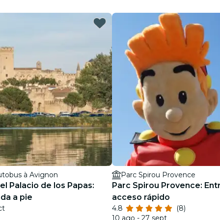
restaurantes
cine
autobus à Avignon
Parc Spirou Provence
el Palacio de los Papas:
Parc Spirou Provence: Ent
ada a pie
acceso rápido
ct
4.8
(8)
10 ago - 27 sept