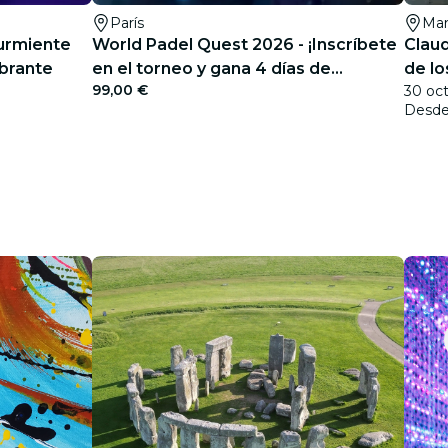
París
Mar
Durmiente
World Padel Quest 2026 - ¡Inscríbete
Claud
brante
en el torneo y gana 4 días de
de lo
99,00 €
30 oct
ensueño en Barcelona!
Desd