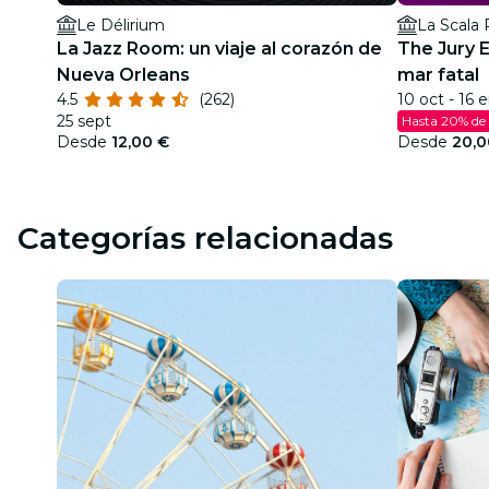
Le Délirium
La Scala
La Jazz Room: un viaje al corazón de
The Jury E
Nueva Orleans
mar fatal
4.5
(262)
10 oct - 16 
25 sept
Hasta 20% de
Desde
12,00 €
Desde
20,0
Categorías relacionadas