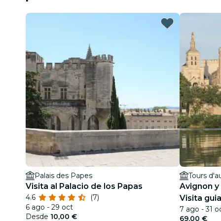
Palais des Papes
Tours d'
Visita al Palacio de los Papas
Avignon y 
4.6
(7)
Visita gui
6 ago - 29 oct
7 ago - 31 o
Desde
10,00 €
69,00 €