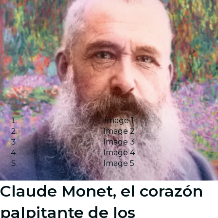
Image 1
Image 2
Image 3
Image 4
Image 5
Claude Monet, el corazón
palpitante de los