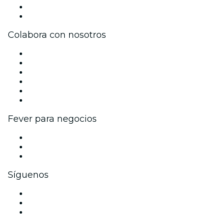
Tarjetas Regalo
Centro de asistencia
Colabora con nosotros
Gestiona tu evento
Publica tu evento
Eventos y beneficios para empresas
Programa de Afiliados
Programa de embajadores e influencers
Colaboraciones de marca
Fever para negocios
Eventos privados y entradas de grupo
Beneficios corporativos
Tarjetas y cupones de regalo corporativos
Síguenos
Facebook
X (Twitter)
Instagram