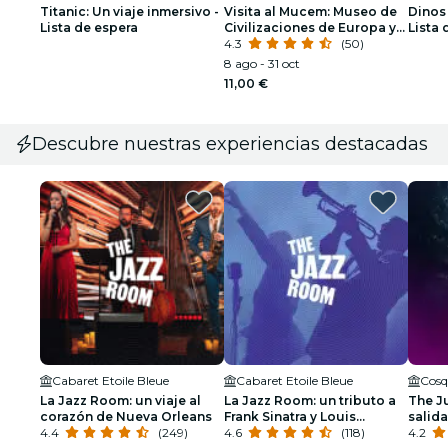
Titanic: Un viaje inmersivo -
Visita al Mucem: Museo de
Dinos 
Lista de espera
Civilizaciones de Europa y
Lista 
el Mediterráneo
4.3
(50)
8 ago - 31 oct
11,00 €
Descubre nuestras experiencias destacadas
Cabaret Etoile Bleue
Cabaret Etoile Bleue
Cosq
La Jazz Room: un viaje al
La Jazz Room: un tributo a
The J
corazón de Nueva Orleans
Frank Sinatra y Louis
salida
4.4
(249)
Armstrong
4.6
(118)
4.2