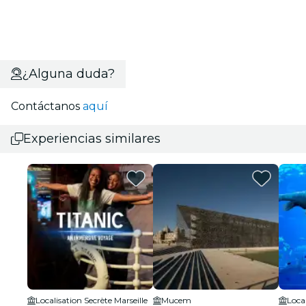
¿Alguna duda?
Contáctanos
aquí
Experiencias similares
Localisation Secrète Marseille
Mucem
Local