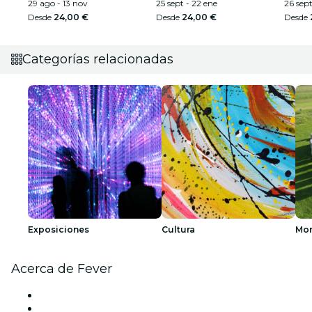
29 ago - 13 nov
25 sept - 22 ene
26 sept
Desde
24,00 €
Desde
24,00 €
Desde
Categorías relacionadas
Exposiciones
Cultura
Mo
Acerca de Fever
Prensa
Únete al equipo