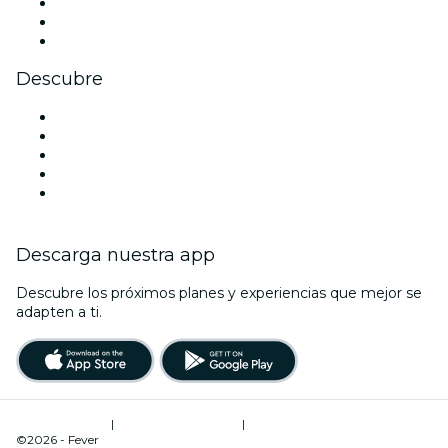
TikTok
LinkedIn
Youtube
Descubre
Locales y espacios de eventos en Marsella
Hoy
Mañana
Esta semana
Este fin de semana
Descarga nuestra app
Descubre los próximos planes y experiencias que mejor se
adapten a ti.
Términos de uso
|
Política de privacidad
|
Administrador de cookies
©2026 - Fever