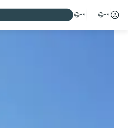
ES
ES