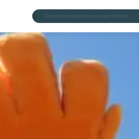
Descubre
espectáculos en directo
Madrid
candlelight
Londres
experiencias y ciudades
São Paulo
exposiciones
Seúl
recorridos por la ciudad
conciertos