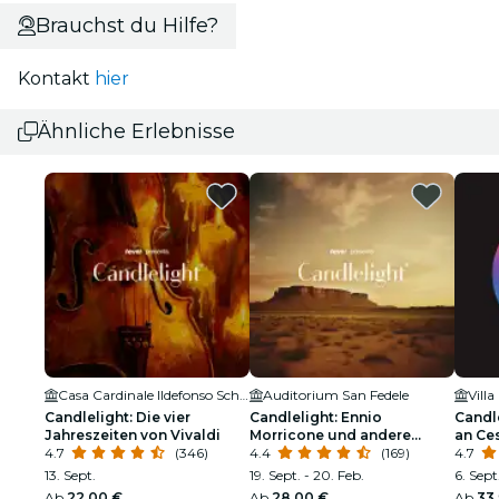
Brauchst du Hilfe?
Kontakt
hier
Ähnliche Erlebnisse
Casa Cardinale Ildefonso Schuster
Auditorium San Fedele
Villa
Candlelight: Die vier
Candlelight: Ennio
Candle
Jahreszeiten von Vivaldi
Morricone und andere
an Ce
4.7
(346)
Filmmusiken
4.4
(169)
4.7
13. Sept.
19. Sept. - 20. Feb.
6. Sept
Ab
22,00 €
Ab
28,00 €
Ab
33