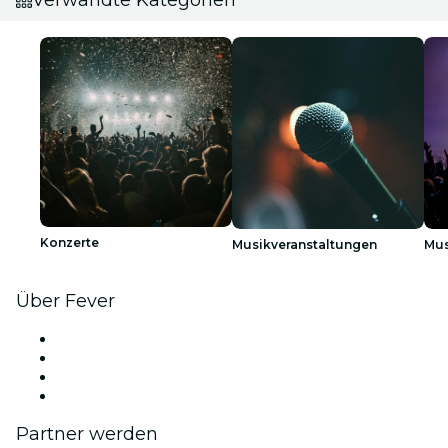
Konzerte
Musikveranstaltungen
Mus
Über Fever
Presse
Wir stellen ein!
Geschenkgutscheine
Hilfe-Center
Partner werden