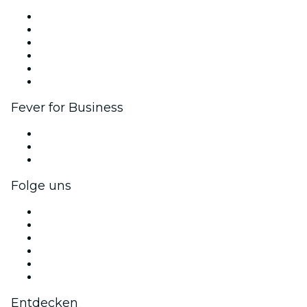
Fever Zone
Veröffentliche dein Event
Firmenevents & -vorteile
Affiliate-Programm
Botschafter & Influencer-Programm
Markenpartnerschaften
Fever for Business
Privatveranstaltungen & Gruppentickets
Firmenvorteile
Firmengeschenkkarten und -gutscheine
Folge uns
Facebook
X (Twitter)
Instagram
TikTok
LinkedIn
YouTube
Entdecken