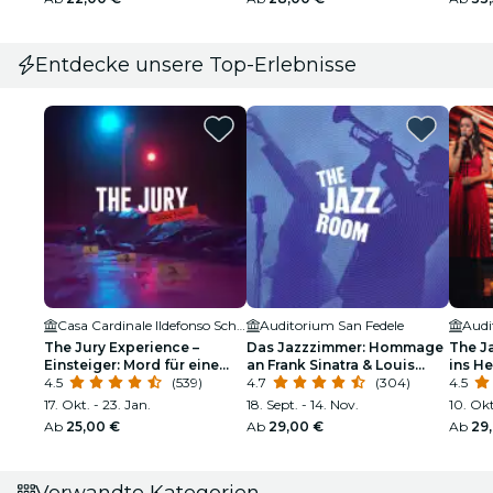
Entdecke unsere Top-Erlebnisse
Casa Cardinale Ildefonso Schuster
Auditorium San Fedele
Audi
The Jury Experience –
Das Jazzzimmer: Hommage
The J
Einsteiger: Mord für eine
an Frank Sinatra & Louis
ins H
Million Dollar
4.5
(539)
Armstrong
4.7
(304)
4.5
17. Okt. - 23. Jan.
18. Sept. - 14. Nov.
10. Okt
Ab
25,00 €
Ab
29,00 €
Ab
29
Verwandte Kategorien