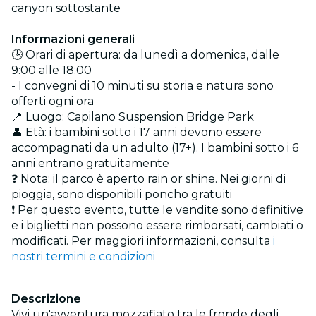
canyon sottostante
Informazioni generali
🕒 Orari di apertura: da lunedì a domenica, dalle
9:00 alle 18:00
- I convegni di 10 minuti su storia e natura sono
offerti ogni ora
📍 Luogo: Capilano Suspension Bridge Park
👤 Età: i bambini sotto i 17 anni devono essere
accompagnati da un adulto (17+). I bambini sotto i 6
anni entrano gratuitamente
❓ Nota: il parco è aperto rain or shine. Nei giorni di
pioggia, sono disponibili poncho gratuiti
❗ Per questo evento, tutte le vendite sono definitive
e i biglietti non possono essere rimborsati, cambiati o
modificati. Per maggiori informazioni, consulta
i
nostri termini e condizioni
Descrizione
Vivi un'avventura mozzafiato tra le fronde degli