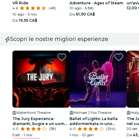
VR Ride
Adventure - Ages of Steam
un'av
4.6
(48)
10 ago - 6 feb
per ba
12,00
10 ago - 5 nov
Da
61,90 CA$
Da
19,95 CA$
Scopri le nostre migliori esperienze
Waterfront Theatre
Michael J Fox Theatre
Holl
The Jury Experience:
Ballet of Lights: La bella
The J
diamanti, bugie e un uomo
addormentata in uno
nel c
morto
4.0
(38)
spettacolo scintillante
4.0
(294)
20 set 
5 set - 1 nov
1 nov - 10 gen
Da
43