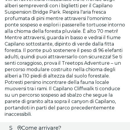
alberi sempreverdi con i biglietti per il Capilano
Suspension Bridge Park. Respira l'aria fresca
profumata di pini mentre attraversi l'omonimo
ponte sospeso e esplori i passerelle tortuose intorno
alla chioma della foresta pluviale. È alto 70 metri!
Mentre attraversi, guarda in basso e vedrai il fiume
Capilano sottostante, dipinto di verde dalla fitta
foresta. Il ponte può sostenere il peso di 96 elefanti
adulti, quindi puoi attraversarlo con sicurezza! Se ti
senti coraggioso, prova il Treetops Adventure – un
percorso modulare costruito nella chioma degli
alberi a 110 piedi di altezza dal suolo forestale.
Potresti persino incontrare della fauna locale
muoversi tra i rami. Il Capilano Cliffwalk ti conduce
su un percorso sospeso ad sbalzo che segue la
parete di granito alta sopra il canyon di Capilano,
portandoti in parti del parco precedentemente
inaccessibili.
Scegli
Come arrivare?