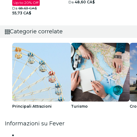
Da
48,60 CA$
Up to 20% Off
Da
68,63 CA$
55,73 CA$
Categorie correlate
Principali Attrazioni
Turismo
Cro
Informazioni su Fever
Stampa