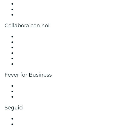
Unisciti al team
Carte regalo
Centro assistenza
Collabora con noi
Gestisci il tuo evento
Pubblica il tuo evento
Eventi aziendali & benefit
Programma di affiliazione
Programma Ambassador e Influencer
Brand partnership
Fever for Business
Eventi privati e biglietti di gruppo
Benefit aziendali
Gift card e voucher aziendali
Seguici
Facebook
X (Twitter)