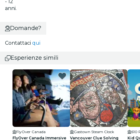
- 12
anni.
Domande?
Contattaci
qui
Esperienze simili
FlyOver Canada
Gastown Steam Clock
FlyOver Canada Immersive
Vancouver Clue Solving
Kid Q