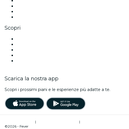
Instagram
TikTok
LinkedIn
Youtube
Scopri
Luoghi a Vancouver
Oggi
Domani
Questa settimana
Questo fine settimana
Scarica la nostra app
Scopri i prossimi piani e le esperienze più adatte a te.
Termini di utilizzo
|
Informativa sulla privacy
|
Gestione dei cookie
©2026 - Fever