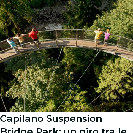
Image 1
Image 2
Image 3
Image 4
Image 5
Capilano Suspension
Bridge Park: un giro tra le