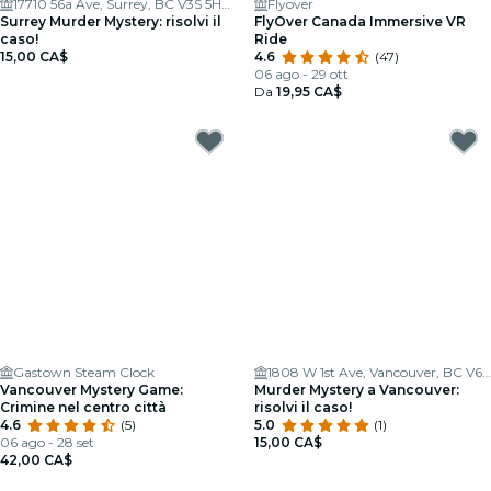
17710 56a Ave, Surrey, BC V3S 5H8, Canada
Flyover
Surrey Murder Mystery: risolvi il
FlyOver Canada Immersive VR
caso!
Ride
15,00 CA$
4.6
(47)
06 ago - 29 ott
Da
19,95 CA$
Gastown Steam Clock
1808 W 1st Ave, Vancouver, BC V6J 0B3, Canada
Vancouver Mystery Game:
Murder Mystery a Vancouver:
Crimine nel centro città
risolvi il caso!
4.6
(5)
5.0
(1)
06 ago - 28 set
15,00 CA$
42,00 CA$