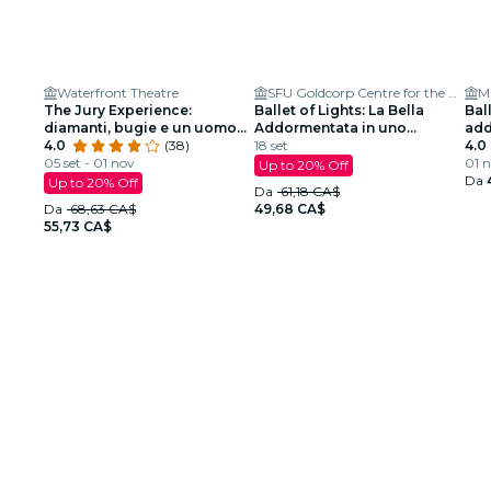
Waterfront Theatre
SFU Goldcorp Centre for the Arts
Mi
The Jury Experience:
Ballet of Lights: La Bella
Ball
diamanti, bugie e un uomo
Addormentata in uno
add
morto
4.0
(38)
spettacolo scintillante
18 set
spe
4.0
05 set - 01 nov
01 n
Up to 20% Off
Da
Up to 20% Off
Da
61,18 CA$
Da
68,63 CA$
49,68 CA$
55,73 CA$