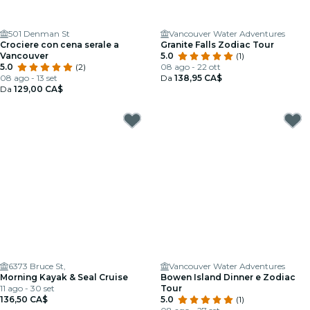
501 Denman St
Vancouver Water Adventures
Crociere con cena serale a
Granite Falls Zodiac Tour
Vancouver
5.0
(1)
5.0
(2)
08 ago - 22 ott
08 ago - 13 set
Da
138,95 CA$
Da
129,00 CA$
6373 Bruce St,
Vancouver Water Adventures
Morning Kayak & Seal Cruise
Bowen Island Dinner e Zodiac
11 ago - 30 set
Tour
136,50 CA$
5.0
(1)