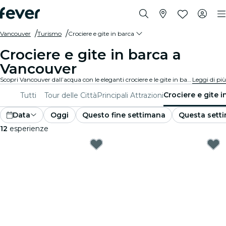
Vancouver
Turismo
Crociere e gite in barca
Crociere e gite in barca a
Vancouver
Scopri Vancouver dall’acqua con le eleganti crociere e le gite in barca. Ammira i luoghi più famosi e i panorami mozzafiato della città mentre scivoli sull’acqua in totale relax. Vivi Vancouver in un modo unico!
Leggi di più
Crociere e gite i
Tutti
Tour delle Città
Principali Attrazioni
Data
Oggi
Questo fine settimana
Questa sett
12
esperienze