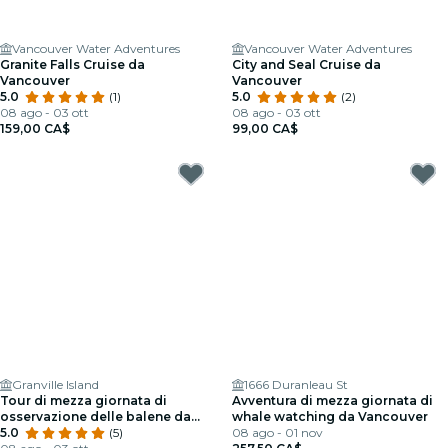
Vancouver Water Adventures
Vancouver Water Adventures
Granite Falls Cruise da
City and Seal Cruise da
Vancouver
Vancouver
5.0
(1)
5.0
(2)
08 ago - 03 ott
08 ago - 03 ott
159,00 CA$
99,00 CA$
Granville Island
1666 Duranleau St
Tour di mezza giornata di
Avventura di mezza giornata di
osservazione delle balene da
whale watching da Vancouver
Vancouver
5.0
(5)
08 ago - 01 nov