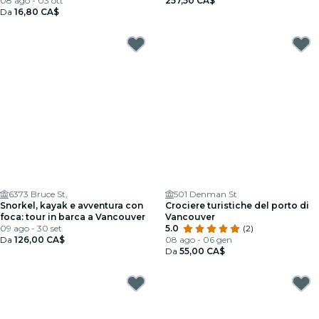
08 ago - 03 ott
257,50 CA$
Da
16,80 CA$
6373 Bruce St,
501 Denman St
Snorkel, kayak e avventura con
Crociere turistiche del porto di
foca: tour in barca a Vancouver
Vancouver
09 ago - 30 set
5.0
(2)
Da
126,00 CA$
08 ago - 06 gen
Da
55,00 CA$