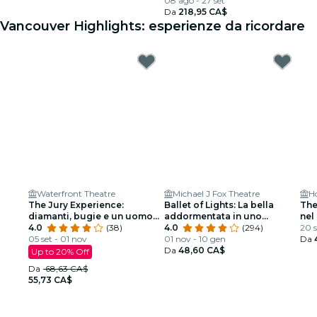
08 ago - 27 set
Da
218,95 CA$
Vancouver Highlights: esperienze da ricordare
Waterfront Theatre
Michael J Fox Theatre
H
The Jury Experience:
Ballet of Lights: La bella
The
diamanti, bugie e un uomo
addormentata in uno
nel
morto
4.0
(38)
spettacolo scintillante
4.0
(294)
20 s
05 set - 01 nov
01 nov - 10 gen
Da
Da
48,60 CA$
Up to 20% Off
Da
68,63 CA$
55,73 CA$