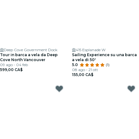
Deep Cove Government Dock
415 Esplanade W
Tour in barca a vela da Deep
Sailing Experience su una barca
Cove North Vancouver
a vela di 50'
09 ago - 04 feb
5.0
(1)
599,00 CA$
08 ago - 21 ott
155,00 CA$